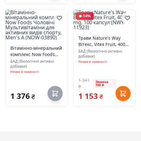
-14%
Трави Nature's Way
Вітекс, Vitex Fruit, 400
Вітамінно-мінеральний
mg, 100 капсул (NWY-
БАД (біологічно активні
комплекс Now Foods
добавки)
11923)
Чоловічі
БАД (біологічно активні
Немає в наявності
добавки)
Мультивітаміни для
Немає в наявності
активних видів спорту,
Men's A (NOW-03890)
1 341
Знижка
188 ₴
₴
1 376
1 153
₴
₴