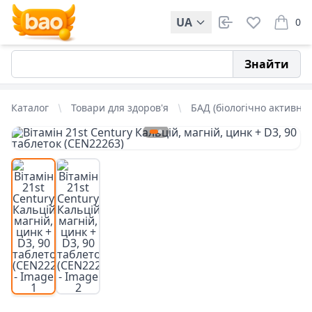
UA
0
items i
Знайти
Каталог
Товари для здоров'я
БАД (біологічно активні 