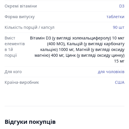
Окремі вітаміни
D3
Форма випуску
таблетки
Кількість порцій / капсул
90 шт
Вміст
Вітамін D3 (у вигляді холекальциферолу) 10 мкг
елементів
(400 МО), Кальцій (у вигляді карбонату
в 1й
кальцію) 1000 мг, Магній (у вигляді оксиду
порції
магнію) 400 мг, Цинк (у вигляді оксиду цинку)
15 мг
Для кого
для чоловіків
Країна-виробник
США
Відгуки покупців