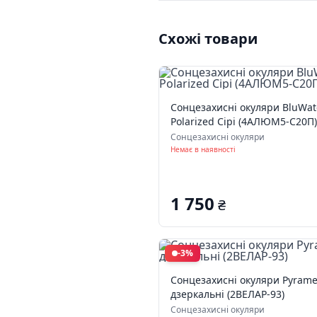
Схожі товари
Сонцезахисні окуляри BluWate
Polarized Сірі (4АЛЮМ5-С20П)
Сонцезахисні окуляри
Немає в наявності
1 750
₴
-3%
Сонцезахисні окуляри Pyrame
дзеркальні (2ВЕЛАР-93)
Сонцезахисні окуляри