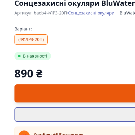
Сонцезахисні окуляри BluWater F
Артикул: baob4ФЛР3-20П
Сонцезахисні окуляри
BluWat
Варіант:
(4ФЛР3-20П)
В наявності
890 ₴
Цена:
Кешбек: +6 Баотокени