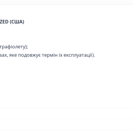
IZED (США)
трафіолету);
ах, яке подовжує термін їх експлуатації).