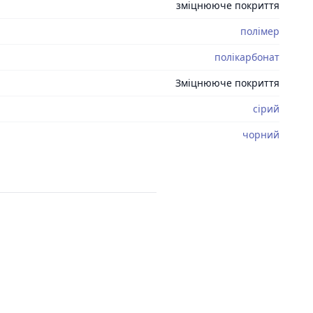
зміцнююче покриття
полімер
полікарбонат
Зміцнююче покриття
сірий
чорний