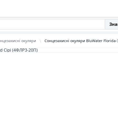
Зна
нцезахисні окуляри
Сонцезахисні окуляри BluWater Florida-3