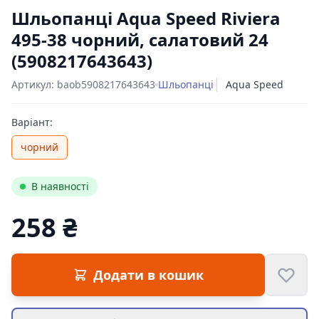
Шльопанці Aqua Speed Riviera
495-38 чорний, салатовий 24
(5908217643643)
Артикул: baob5908217643643
Шльопанці
Aqua Speed
Варіант:
чорний
В наявності
258 ₴
Цена:
Додати в кошик