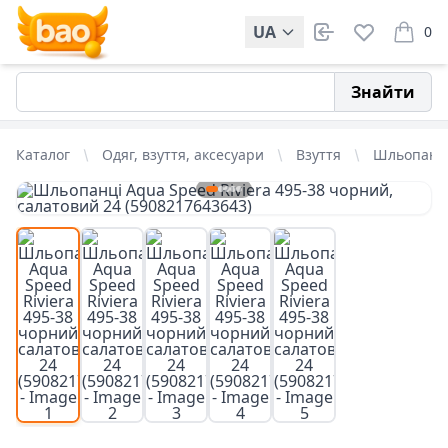
UA
0
items i
Знайти
Каталог
Одяг, взуття, аксесуари
Взуття
Шльопанц