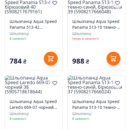
Шльопанці Aqua Speed
Шльопанці Aqua Speed
Panama 513-42
Panama 513-10 темно-
бірюзовий 40
синій, бірюзовий 39
Шльопанці
Шльопанці
(5908217679161)
(5908217666048)
В наявності
Немає в наявності
784
988
₴
₴
Шльопанці Aqua Speed
Шльопанці Aqua Speed
Laredo 669-07 чорний
Panama 513-10 темно-
38 (5905718618644)
синій, бірюзовий 37
Шльопанці
Шльопанці
(5908217666024)
В наявності
В наявності