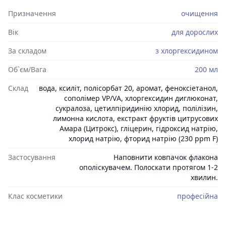
Призначення
очищення
Вік
для дорослих
За складом
з хлоргексидином
Об`єм/Вага
200 мл
Склад
вода, ксиліт, полісорбат 20, аромат, феноксіетанол,
сополімер VP/VА, хлоргексидин диглюконат,
сукралоза, цетилпіридинію хлорид, полілізин,
лимонна кислота, екстракт фруктів цитрусових
Амара (Цитрокс), гліцерин, гідроксид натрію,
хлорид натрію, фторид натрію (230 ppm F)
Застосування
Наповнити ковпачок флакона
ополіскувачем. Полоскати протягом 1-2
хвилин.
Клас косметики
професійна