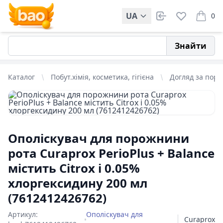
UA
0
items i
Знайти
Каталог
Побут.хімія, косметика, гігієна
Догляд за пор
Ополіскувач для порожнини
рота Curaprox PerioPlus + Balance
містить Citrox і 0.05%
хлоргексидину 200 мл
(7612412426762)
Артикул:
Ополіскувач для
Curaprox