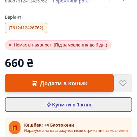
baob7612412426762
порожнини рота
Варіант:
(7612412426762)
Немає в наявності (Під замовлення до 6 дн.)
660 ₴
Цена:
Додати в кошик
Купити в 1 клік
Кешбек: +4 Баотокени
🎁
Нарахуємо на ваш рахунок після отримання замовлення