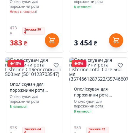
Listerine Total Care
Ополіскувач для
порожнини рота
чайного дерева без
порожнини рота
Захист зубів та ясен
В наявності
фториду 1.5 л (10.3477)
Немає в наявності
500 мл
(3574661070377/5010123714383)
473
Знижка 90
₴
₴
383
3 454
₴
₴
-18%
-8%
Ополіскувач для
Ополіскувач для
порожнини рота
порожнини рота
Listerine Сплеск
Ополіскувач для
Listerine Total Care 500
порожнини рота
Ополіскувач для
свіжості 500 мл
порожнини рота
мл
В наявності
(5010123703547)
В наявності
(3574661287522/35746607219
353
385
Знижка 64
Знижка 32
₴
₴