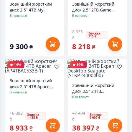
Зовнішній жорсткий
Зовнішній жорсткий
диск 2.5" 4TB My
диск 2.5" 2TB Game
Passport Portable WD
Drive for Xbox Seagate
В наявності
В наявності
(WDBPKJ0040BRD-WESN)
(STKX2000400)
8 933
Знижка
715 ₴
₴
9 300
8 218
₴
₴
-14%
-19%
Зовнішній жорсткий
Зовнішній жорсткий
диск 2.5" 4TB Apacer
диск 3.5" 24TB
(AP4TBAC533B-1)
В наявності
Expansion Desktop
В наявності
Seagate (STKP24000400)
10 388
47 404
Знижка
Знижка
1 455 ₴
9 007 ₴
₴
₴
8 933
38 397
₴
₴