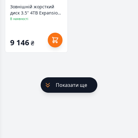
Зовнішній жорсткий
диск 3.5" 4TB Expansion
Desktop Seagate
В наявності
(STKP4000400)
9 146
₴
Показати ще