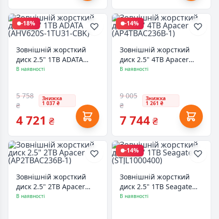
-18%
-14%
Зовнішній жорсткий
Зовнішній жорсткий
диск 2.5" 1TB ADATA
диск 2.5" 4TB Apacer
(AHV620S-1TU31-CBK)
(AP4TBAC236B-1)
В наявності
В наявності
5 758
9 005
Знижка
Знижка
1 037 ₴
1 261 ₴
₴
₴
4 721
7 744
₴
₴
-14%
Зовнішній жорсткий
Зовнішній жорсткий
диск 2.5" 2TB Apacer
диск 2.5" 1TB Seagate
(AP2TBAC236B-1)
(STJL1000400)
В наявності
В наявності