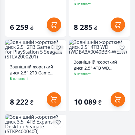
with Password Seagate
В наявності
(STKZ4000400)
6 259
8 285
₴
₴
Зовнішній жорсткий
Зовнішній жорсткий
диск 2.5" 4TB WD
диск 2.5" 2TB Game
(WDBA3A0040BBK-WESN)
В наявності
Drive for PlayStation 5
В наявності
Seagate (STLV2000201)
8 222
10 089
₴
₴