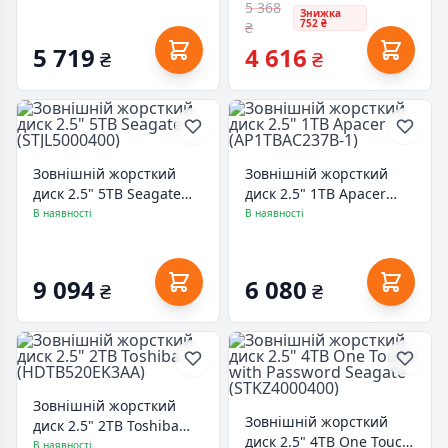
5 368
Знижка
752 ₴
₴
5 719
4 616
₴
₴
Зовнішній жорсткий
Зовнішній жорсткий
диск 2.5" 5TB Seagate
диск 2.5" 1TB Apacer
(STJL5000400)
(AP1TBAC237B-1)
В наявності
В наявності
9 094
6 080
₴
₴
Зовнішній жорсткий
Зовнішній жорсткий
диск 2.5" 2TB Toshiba
диск 2.5" 4TB One Touch
(HDTB520EK3AA)
В наявності