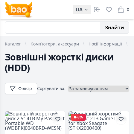
UA
0
items i
Знайти
Каталог
Комп'ютери, аксесуари
Носії інформації
З
Зовнішні жорсткі диски
(HDD)
Фільтр
Сортувати за:
-8%