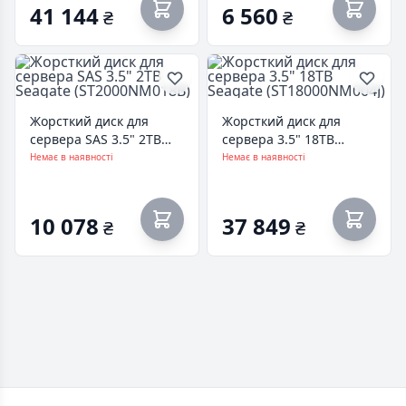
41 144
6 560
₴
₴
Жорсткий диск для
Жорсткий диск для
сервера SAS 3.5" 2TB
сервера 3.5" 18TB
Seagate
Seagate
Немає в наявності
Немає в наявності
(ST2000NM018B)
(ST18000NM004J)
10 078
37 849
₴
₴
Footer