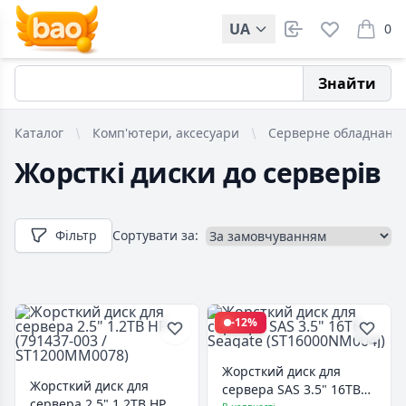
UA
0
items i
Знайти
Каталог
Комп'ютери, аксесуари
Серверне обладнанн
Жорсткі диски до серверів
Фільтр
Сортувати за:
-12%
Жорсткий диск для
Жорсткий диск для
сервера SAS 3.5" 16TB
сервера 2.5" 1.2TB HP