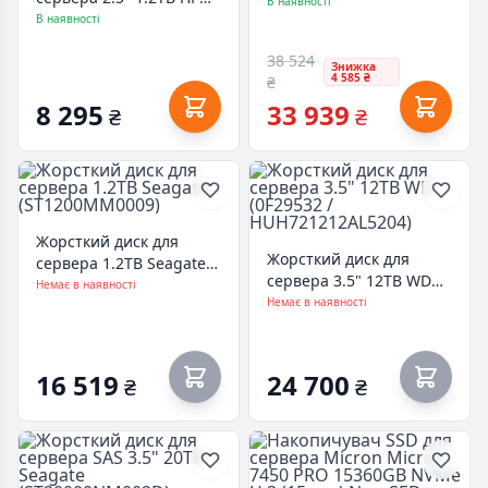
Seagate
В наявності
(791437-003 /
В наявності
(ST16000NM004J)
ST1200MM0078)
38 524
Знижка
4 585 ₴
₴
8 295
33 939
₴
₴
Жорсткий диск для
Жорсткий диск для
сервера 1.2TB Seagate
сервера 3.5" 12TB WD
(ST1200MM0009)
Немає в наявності
(0F29532 /
Немає в наявності
HUH721212AL5204)
16 519
24 700
₴
₴