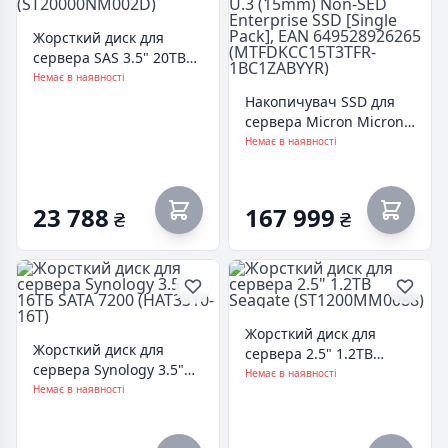
Жорсткий диск для
сервера SAS 3.5" 20TB
Seagate
Немає в наявності
(ST20000NM002D)
Накопичувач SSD для
сервера Micron Micron
7450 PRO 15360GB
Немає в наявності
NVMe U.3 (15mm) Non-
SED Enterprise SSD
[Single Pack], EAN
23 788
167 999
₴
₴
649528926265
(MTFDKCC15T3TFR-
1BC1ZABYYR)
Жорсткий диск для
Жорсткий диск для
сервера 2.5" 1.2TB
сервера Synology 3.5"
Seagate
Немає в наявності
16ТБ SATA 7200
Немає в наявності
(ST1200MM0088)
(HAT3310-16T)