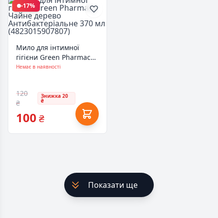
-17%
Мило для інтимної
гігієни Green Pharmacy
Чайне дерево
Немає в наявності
Антибактеріальне 370
мл (4823015907807)
120
Знижка 20
₴
₴
100
₴
Показати ще