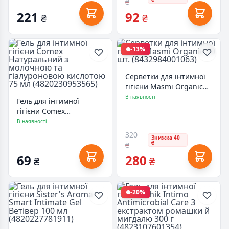
₴
221
92
₴
₴
-13%
Серветки для інтимної
гігієни Masmi Organic
20 шт. (8432984001063)
В наявності
Гель для інтимної
гігієни Comex
Натуральний з
В наявності
молочною та
320
Знижка 40
гіалуроновою кислотою
₴
₴
75 мл (4820230953565)
69
280
₴
₴
-20%