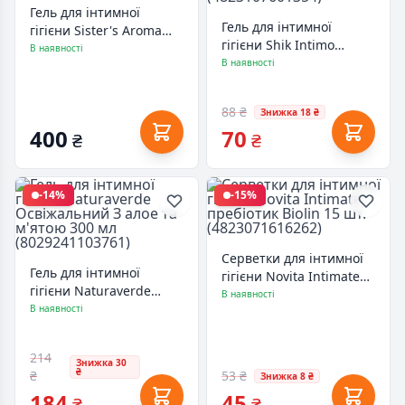
Гель для інтимної
Гель для інтимної
гігієни Sister's Aroma
гігієни Shik Intimo
Smart Intimate Gel
В наявності
Antimicrobial Care З
В наявності
Ветівер 100 мл
екстрактом ромашки й
(4820227781911)
мигдалю 300 г
88 ₴
Знижка 18 ₴
(4823107601354)
400
70
₴
₴
-14%
-15%
Серветки для інтимної
Гель для інтимної
гігієни Novita Intimate
гігієни Naturaverde
пребіотик Biolin 15 шт.
В наявності
Освіжальний З алое та
В наявності
(4823071616262)
м'ятою 300 мл
(8029241103761)
214
Знижка 30
₴
₴
53 ₴
Знижка 8 ₴
184
45
₴
₴