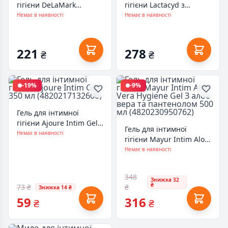
гігієни DeLaMark
гігієни Lactacyd з
зволожуюче 400 мл
дозатором 200 мл
Немає в наявності
Немає в наявності
(4820152331502)
(5391520943188)
221
278
₴
₴
-19%
-9%
Гель для інтимної
гігієни Ajoure Intim Gel
Гель для інтимної
350 мл (4820217132600)
Немає в наявності
гігієни Mayur Intim Aloe
Vera Hygiene Gel З алое
Немає в наявності
вера та пантенолом 500
мл (4820230950762)
348
Знижка 32
₴
73 ₴
₴
Знижка 14 ₴
59
316
₴
₴