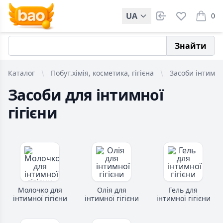
UA
0
items i
Знайти
Каталог
Побут.хімія, косметика, гігієна
Засоби інтимної
Засоби для інтимної
гігієни
Молочко для
Олія для
Гель для
інтимної гігієни
інтимної гігієни
інтимної гігієни