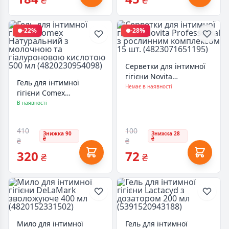
-22%
-28%
Серветки для інтимної
гігієни Novita
Гель для інтимної
Professional з
Немає в наявності
гігієни Comex
рослинним комплексом
Натуральний з
В наявності
15 шт. (4823071651195)
молочною та
гіалуроновою кислотою
410
100
500 мл (4820230954098)
Знижка 90
Знижка 28
₴
₴
₴
₴
320
72
₴
₴
Мило для інтимної
Гель для інтимної