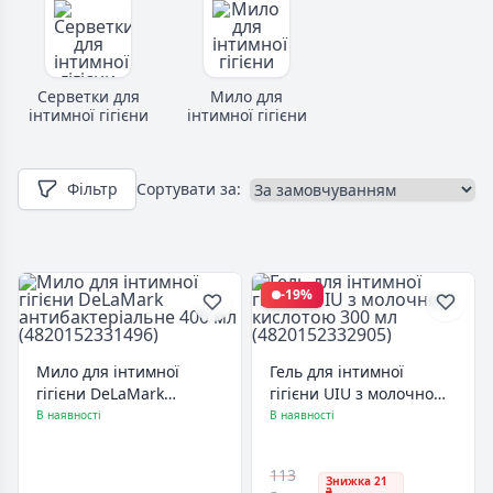
Серветки для
Мило для
інтимної гігієни
інтимної гігієни
Фільтр
Сортувати за:
-19%
Мило для інтимної
Гель для інтимної
гігієни DeLaMark
гігієни UIU з молочною
антибактеріальне 400
кислотою 300 мл
В наявності
В наявності
мл (4820152331496)
(4820152332905)
113
Знижка 21
₴