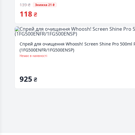
139 ₴
Знижка 21 ₴
118
₴
Спрей для очищення Whoosh! Screen Shine Pro 500ml Ref
(1FG500ENFR/1FG500ENSP)
Немає в наявності
925
₴
Footer