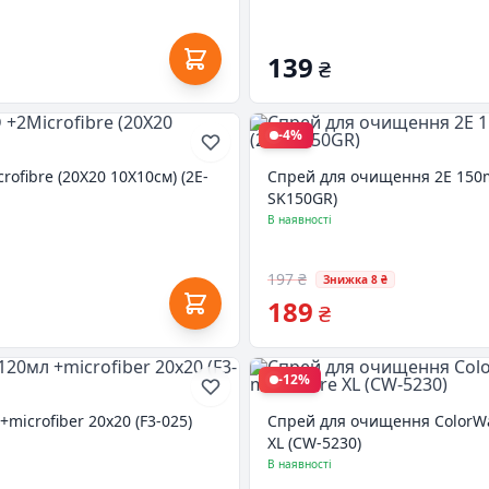
139
₴
-4%
ofibre (20X20 10X10см) (2E-
Спрей для очищення 2E 150ml
SK150GR)
В наявності
197 ₴
Знижка 8 ₴
189
₴
-12%
microfiber 20х20 (F3-025)
Спрей для очищення ColorWay 
XL (CW-5230)
В наявності