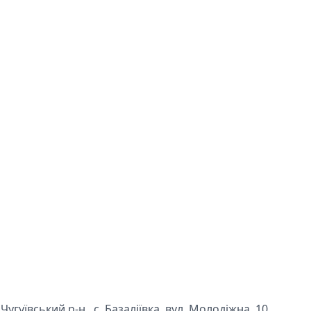
угуївський р-н., с. Базаліївка, вул. Молодіжна, 10.