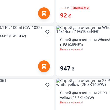
113 ₴
Знижка 21 ₴
92
₴
100ml (CW-1032)
Спрей для очищення Whoosh!
(1FG108ENFR)
Немає в наявності
947
₴
Спрей для очищення 2E PILL 1
yellow (2E-SK140YW)
Немає в наявності