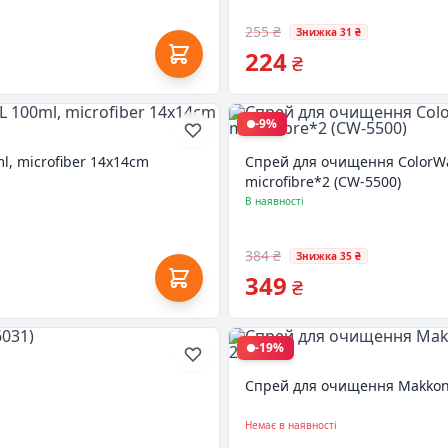
255 ₴
Знижка 31 ₴
224
₴
-9%
, microfiber 14x14cm
Спрей для очищення ColorWay
microfibre*2 (CW-5500)
В наявності
384 ₴
Знижка 35 ₴
349
₴
-19%
Спрей для очищення Makkon S
Немає в наявності