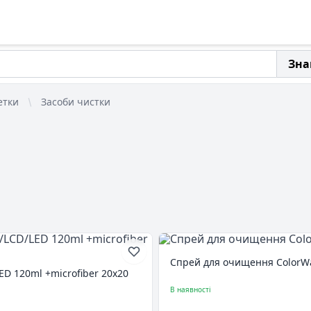
Зна
етки
Засоби чистки
Спрей для очищення ColorWay
ED 120ml +microfiber 20х20
В наявності