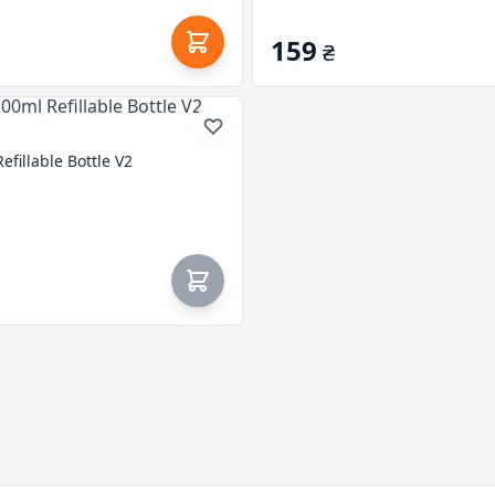
159
₴
illable Bottle V2