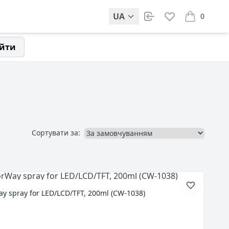
UA
0
items in car
йти
Сортувати за:
 spray for LED/LCD/TFT, 200ml (CW-1038)