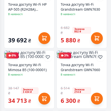
Точка доступу Wi-Fi HP
Точка доступу Wi-Fi
AP-505 (R2H28A)
Grandstream GWN7630
(R2H28A)
В наявності
В наявності
6 682
Знижка
802 ₴
₴
39 692
5 880
₴
₴
-9%
-3%
Точка доступу Wi-Fi
Точка доступу Wi-Fi
Mimosa B5 (100-00001)
Grandstream GWN7660
В наявності
В наявності
38 147
6 514
Знижка
Знижка
3 434 ₴
214 ₴
₴
₴
34 713
6 300
₴
₴