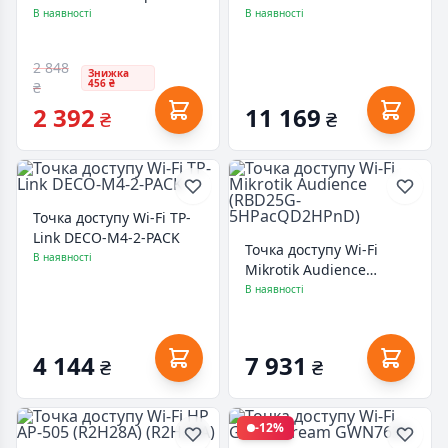
kit
В наявності
В наявності
2 848
Знижка
456 ₴
₴
2 392
11 169
₴
₴
Точка доступу Wi-Fi TP-
Link DECO-M4-2-PACK
Точка доступу Wi-Fi
В наявності
Mikrotik Audience
(RBD25G-
В наявності
5HPacQD2HPnD)
4 144
7 931
₴
₴
-12%