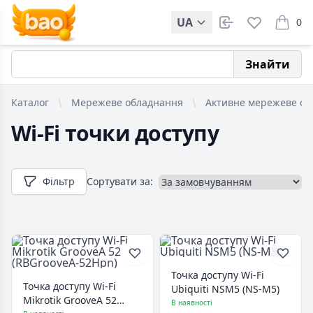
UA
0
items i
Знайти
Каталог
Мережеве обладнання
Активне мережеве об
Wi-Fi точки доступу
Фільтр
Сортувати за:
Точка доступу Wi-Fi
Точка доступу Wi-Fi
Ubiquiti NSM5 (NS-M5)
Mikrotik GrooveA 52
В наявності