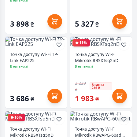
(RBGrooveA-52Hpn)
В наявності
3 898
5 327
₴
₴
-11%
Точка доступу Wi-Fi TP-
Точка доступу Wi-Fi
Link EAP225
Mikrotik RBSXTsq2nD
В наявності
В наявності
2 229
Знижка
246 ₴
₴
3 686
1 983
₴
₴
-16%
Точка доступу Wi-Fi
Точка доступу Wi-Fi
Mikrotik RBSXTsq5nD
Mikrotik RBwAPG-60ad