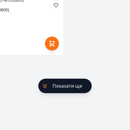
0B00)
Показати ще