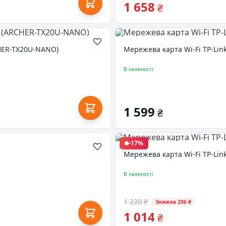
1 658
₴
CHER-TX20U-NANO)
Мережева карта Wi-Fi TP-Li
В наявності
1 599
₴
-17%
Мережева карта Wi-Fi TP-Li
В наявності
1 220 ₴
Знижка 206 ₴
1 014
₴