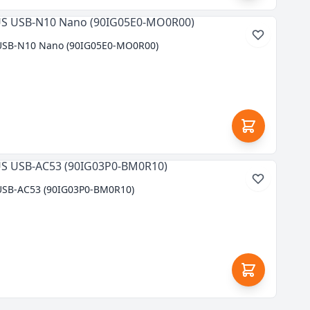
USB-N10 Nano (90IG05E0-MO0R00)
USB-AC53 (90IG03P0-BM0R10)