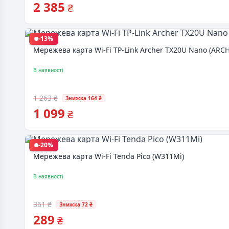
2 385
₴
-13%
Мережева карта Wi-Fi TP-Link Archer TX20U Nano (AR
В наявності
1 263 ₴
Знижка 164 ₴
1 099
₴
-20%
Мережева карта Wi-Fi Tenda Pico (W311Mi)
В наявності
361 ₴
Знижка 72 ₴
289
₴