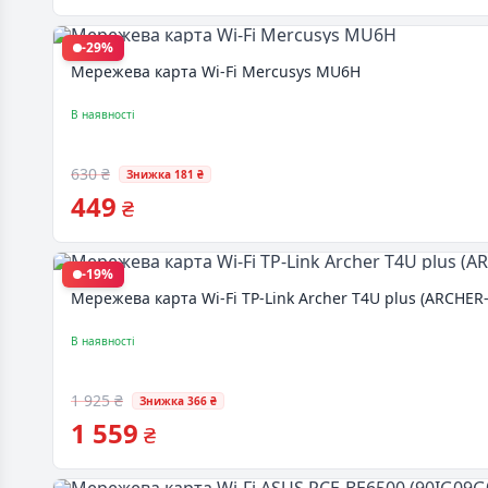
-29%
Мережева карта Wi-Fi Mercusys MU6H
В наявності
630 ₴
Знижка 181 ₴
449
₴
-19%
Мережева карта Wi-Fi TP-Link Archer T4U plus (ARCHER
В наявності
1 925 ₴
Знижка 366 ₴
1 559
₴