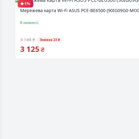
-1%
Мережева карта Wi-Fi ASUS PCE-BE6500 (90IG09G0-MO
В наявності
3 148 ₴
Знижка 23 ₴
3 125
₴