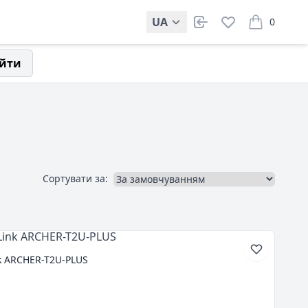
UA
0
items in car
йти
Сортувати за:
nk ARCHER-T2U-PLUS