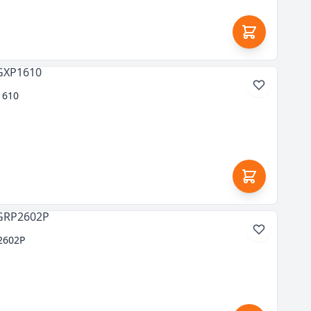
1610
2602P