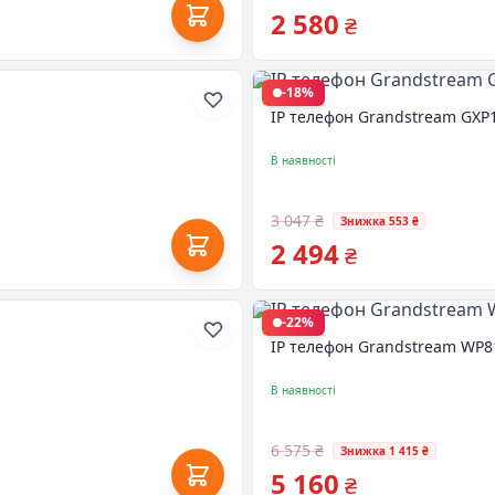
2 580
₴
-18%
IP телефон Grandstream GXP
В наявності
3 047 ₴
Знижка 553 ₴
2 494
₴
-22%
IP телефон Grandstream WP8
В наявності
6 575 ₴
Знижка 1 415 ₴
5 160
₴