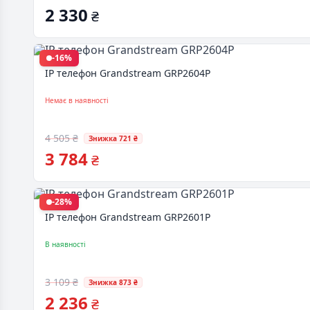
2 330
₴
-16%
IP телефон Grandstream GRP2604P
Немає в наявності
4 505 ₴
Знижка 721 ₴
3 784
₴
-28%
IP телефон Grandstream GRP2601P
В наявності
3 109 ₴
Знижка 873 ₴
2 236
₴