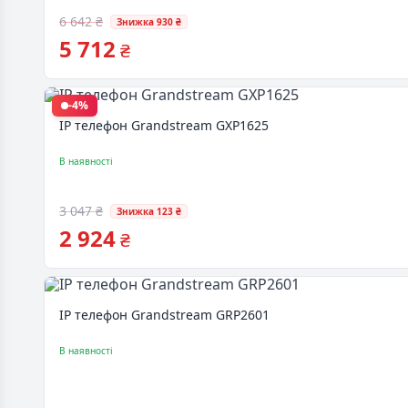
6 642 ₴
Знижка 930 ₴
5 712
₴
-4%
IP телефон Grandstream GXP1625
В наявності
3 047 ₴
Знижка 123 ₴
2 924
₴
IP телефон Grandstream GRP2601
В наявності