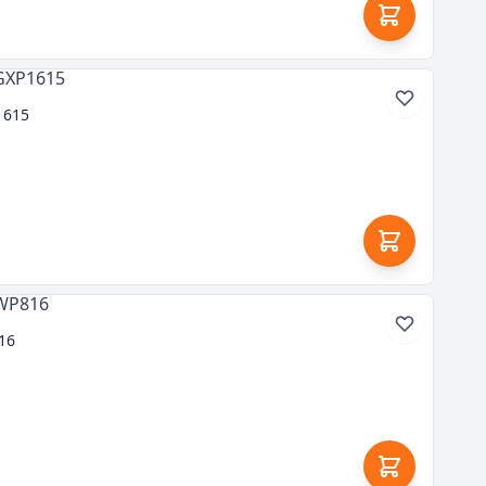
1615
16