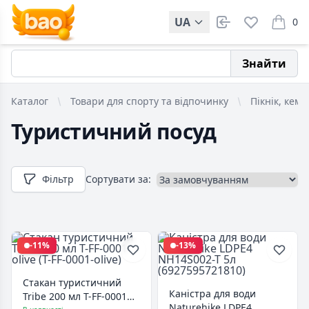
UA
0
items i
Знайти
Каталог
Товари для спорту та відпочинку
Пікнік, кемп
Туристичний посуд
Фільтр
Сортувати за:
-11%
-13%
Стакан туристичний
Каністра для води
Tribe 200 мл T-FF-0001
Naturehike LDPE4