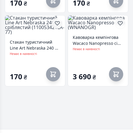
170
170
₴
₴
Кавоварка кемпінгова
Стакан туристичний
Wacaco Nanopresso сіра
Line Art Nebraska 240 мл
(WNANOGR)
Немає в наявності
сріблястий
Немає в наявності
(110053421LA-77)
170
3 690
₴
₴
Footer