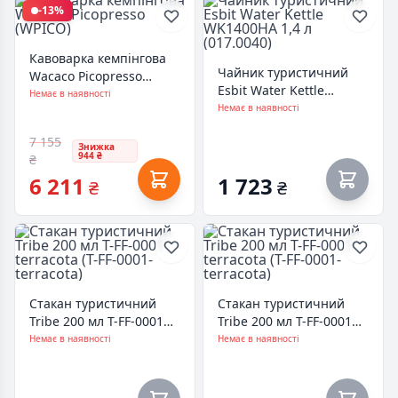
-13%
Кавоварка кемпінгова
Чайник туристичний
Wacaco Picopresso
Esbit Water Kettle
(WPICO)
Немає в наявності
WK1400HA 1,4 л
Немає в наявності
(017.0040)
7 155
Знижка
944 ₴
₴
6 211
1 723
₴
₴
Стакан туристичний
Стакан туристичний
Tribe 200 мл T-FF-0001
Tribe 200 мл T-FF-0001
terracota (T-FF-0001-
terracota (T-FF-0001-
Немає в наявності
Немає в наявності
terracota)
terracota)