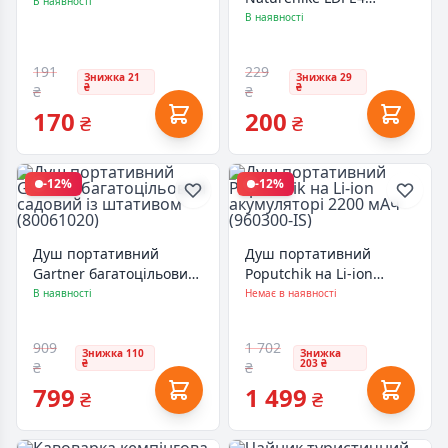
olive (T-FF-0001-olive)
В наявності
NH14S002-T 5л
В наявності
(6927595721810)
191
229
Знижка 21
Знижка 29
₴
₴
₴
₴
170
200
₴
₴
-12%
-12%
Душ портативний
Душ портативний
Gartner багатоцільовий
Poputchik на Li-ion
садовий із штативом
акумуляторі 2200 мАч
В наявності
Немає в наявності
(80061020)
(960300-IS)
909
1 702
Знижка 110
Знижка
₴
203 ₴
₴
₴
799
1 499
₴
₴