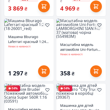
₴
₴
3 869
4 969
₴
₴
Машина Bburago
Laferrari красный 1:24
Масштабна модель
(18-26001_red)
Немає в наявності
автомобіля Uni-Fortune
LAMBORGHINI SIAN FKP
Немає в наявності
37 (матова) чорна
(554983M)
1 297
358
₴
₴
-14%
-14%
Машинка для дітей
Масштабна модель