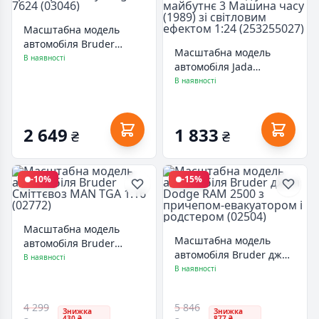
Масштабна модель
автомобіля Bruder
Масштабна модель
Трактор Massey
В наявності
автомобіля Jada
Ferguson 7624 (03046)
металева Назад у
В наявності
майбутнє 3 Машина
часу (1989) зі світловим
ефектом 1:24
2 649
1 833
₴
₴
(253255027)
-10%
-15%
Масштабна модель
Масштабна модель
автомобіля Bruder
автомобіля Bruder джип
Сміттєвоз MAN TGA 1:16
В наявності
Dodge RAM 2500 з
В наявності
(02772)
причепом-евакуатором
і родстером (02504)
4 299
5 846
Знижка
Знижка
430 ₴
877 ₴