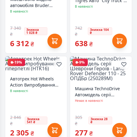
Tigres Авто "City Truck"
автомобіля Bruder
пожежна в коробці
В наявності
Пожежний автомобіль
В наявності
(39367)
Scania Super 560R 1:16
(03591)
7 340
742
Знижка
Знижка 104
1 028 ₴
₴
₴
₴
6 312
638
₴
₴
-19%
-9%
Автотрек Hot Wheels
Action Випробування
Машина TechnoDrive
гіперпетлі (HTK16)
В наявності
Автомодель серії
Шеврони Героїв - Land
Немає в наявності
Rover Defender 110 - 25
ОПДБр (250289M)
2 846
305
Знижка
Знижка 28
541 ₴
₴
₴
₴
2 305
277
₴
₴