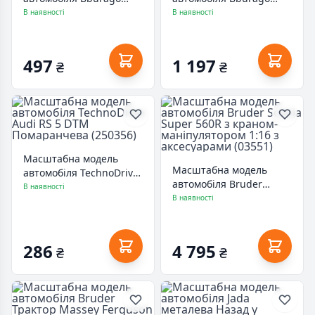
Трактор Massey
Lamborghini Terzo
В наявності
В наявності
Ferguson 8740S 10 см
millennio 124 (18-21094)
(18-31613)
497
1 197
₴
₴
Масштабна модель
Масштабна модель
автомобіля TechnoDrive
автомобіля Bruder
Audi RS 5 DTM
В наявності
Scania Super 560R з
В наявності
Помаранчева (250356)
краном-маніпулятором
1:16 з аксесуарами
(03551)
286
4 795
₴
₴