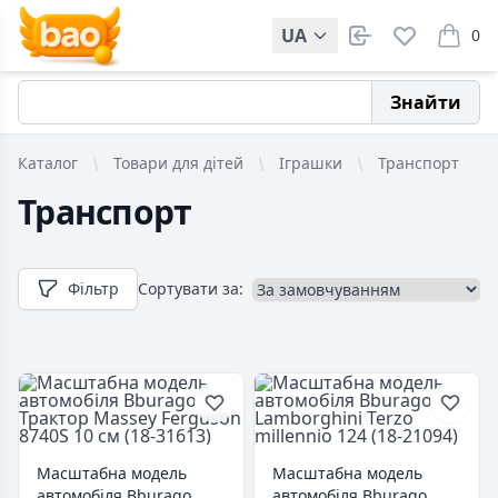
UA
0
items i
Знайти
Каталог
Товари для дітей
Іграшки
Транспорт
Транспорт
Фільтр
Сортувати за:
Масштабна модель
Масштабна модель
автомобіля Bburago
автомобіля Bburago