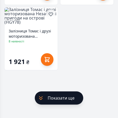
Залізниця Томас і друзі
моторизована
Незабутні пригоди на
В наявності
острові (HGY78)
1 921
₴
Показати ще