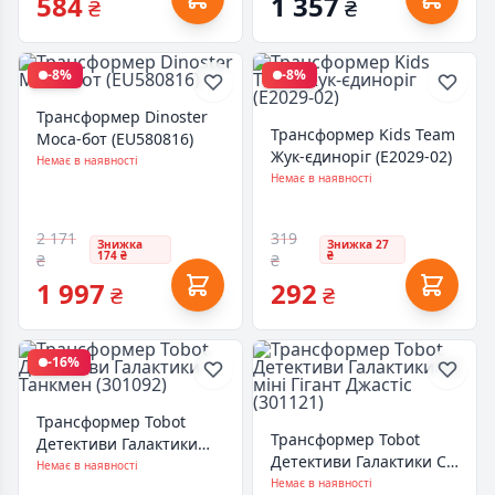
584
1 357
₴
₴
-8%
-8%
Трансформер Dinoster
Трансформер Kids Team
Моса-бот (EU580816)
Жук-єдиноріг (E2029-02)
Немає в наявності
Немає в наявності
2 171
319
Знижка
Знижка 27
174 ₴
₴
₴
₴
1 997
292
₴
₴
-16%
Трансформер Tobot
Трансформер Tobot
Детективи Галактики
Детективи Галактики С2
Танкмен (301092)
Немає в наявності
міні Гігант Джастіс
Немає в наявності