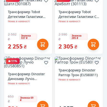
Трансформер Tobot
Трансформер Tobot
Детективи Галактики
Детективи Галактики С2
Шатл (301087)
Аркболт (301113)
Немає в наявності
Немає в наявності
2 592
2 590
Знижка
Знижка
337 ₴
285 ₴
₴
₴
2 255
2 305
₴
₴
-11%
Трансформер Dinoster
Трансформер Dinoster
Раптор Трон (EU580811)
Динозавр Лучіо
Немає в наявності
(EU580851)
Немає в наявності
653
Знижка 69
₴
₴