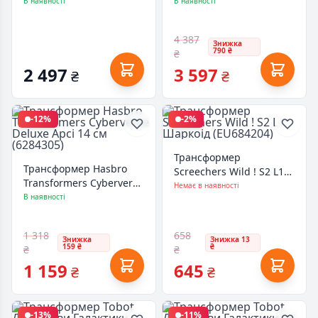
(EU580810A)
(EU580802)
В наявності
В наявності
4 387
Знижка
790 ₴
₴
2 497
3 597
₴
₴
-12%
-2%
Трансформер
Трансформер Hasbro
Screechers Wild ! S2 L1
Transformers Cyberverse
Шаркоід (EU684204)
Немає в наявності
Deluxe Арсі 14 см
В наявності
(6284305)
1 318
658
Знижка
Знижка 13
159 ₴
₴
₴
₴
1 159
645
₴
₴
-13%
-11%