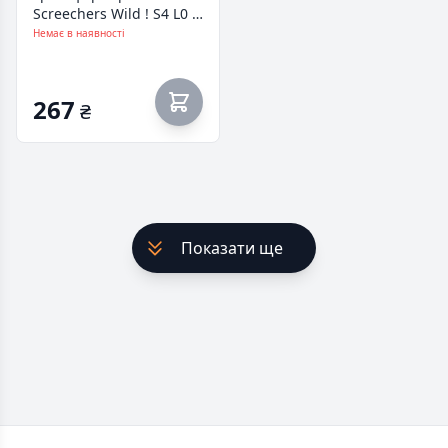
Screechers Wild ! S4 L0 -
Еірстрайк Ігл (EU685001)
Немає в наявності
267
₴
Показати ще
Footer