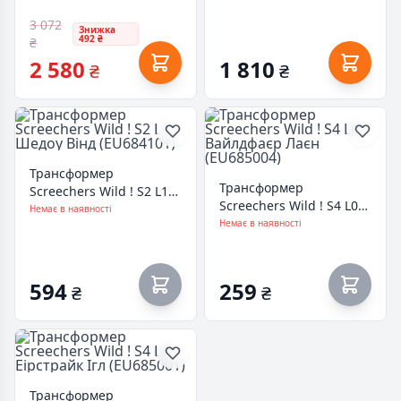
(301121)
3 072
Знижка
492 ₴
₴
2 580
1 810
₴
₴
Трансформер
Трансформер
Screechers Wild ! S2 L1
Screechers Wild ! S4 L0
Шедоу Вінд (EU684101)
Немає в наявності
Вайлдфаєр Лаєн
Немає в наявності
(EU685004)
594
259
₴
₴
Трансформер