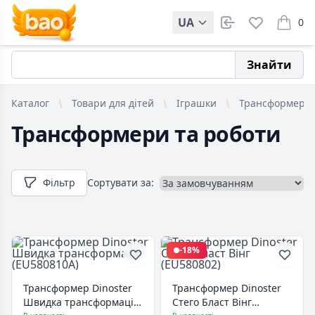
UA
0
items i
Знайти
Каталог
Товари для дітей
Іграшки
Трансформери 
Трансформери та роботи
Фільтр
Сортувати за:
-18%
Трансформер Dinoster
Трансформер Dinoster
Швидка трансформація
Стего Бласт Вінг