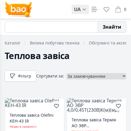
UA
0
items i
Знайти
Каталог
Велика побутова техніка
Обігрівачі та аксесу
Теплова завіса
Фільтр
Сортувати за:
Теплова завіса Olefini
Теплова завіса Термія
KEH-43 IR
АО ЭВР
Немає в наявності