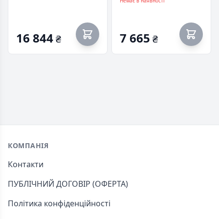
4,0/0,4ST(230В)К(м)(мр)
Немає в наявності
16 844
7 665
₴
₴
Footer
КОМПАНІЯ
Контакти
ПУБЛІЧНИЙ ДОГОВІР (ОФЕРТА)
Політика конфіденційності