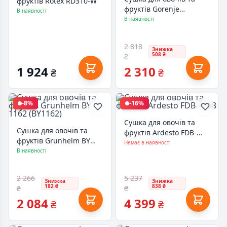
фруктів Rotex RD310-W
фруктів Gorenje
В наявності
FDK400DE
В наявності
2 818
Знижка
508 ₴
₴
1 924
2 310
₴
₴
-8%
-16%
Сушка для овочів та
Сушка для овочів та
фруктів Ardesto FDB-
фруктів Grunhelm BY
1138
Немає в наявності
1162 (BY1162)
В наявності
2 266
5 237
Знижка
Знижка
182 ₴
838 ₴
₴
₴
2 084
4 399
₴
₴