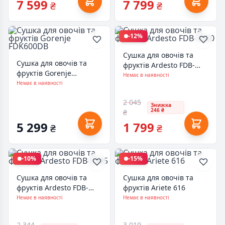
7 599
7 799
₴
₴
-12%
Сушка для овочів та
Сушка для овочів та
фруктів Ardesto FDB-
фруктів Gorenje
5320
Немає в наявності
FDK600DB
Немає в наявності
2 045
Знижка
246 ₴
₴
5 299
1 799
₴
₴
-10%
-15%
Сушка для овочів та
Сушка для овочів та
фруктів Ardesto FDB-
фруктів Ariete 616
5385
Немає в наявності
Немає в наявності
2 344
3 019