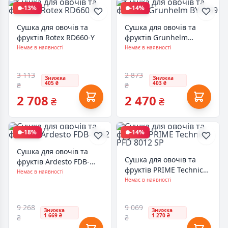
-13%
-14%
Сушка для овочів та
Сушка для овочів та
фруктів Rotex RD660-Y
фруктів Grunhelm
BY1159
Немає в наявності
Немає в наявності
3 113
2 873
Знижка
Знижка
405 ₴
403 ₴
₴
₴
2 708
2 470
₴
₴
-18%
-14%
Сушка для овочів та
Сушка для овочів та
фруктів Ardesto FDB-
фруктів PRIME Technics
1242
Немає в наявності
PFD 8012 SP
Немає в наявності
9 268
9 069
Знижка
Знижка
1 669 ₴
1 270 ₴
₴
₴