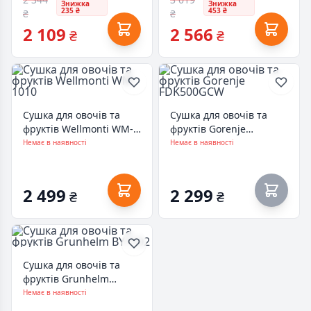
Знижка
Знижка
235 ₴
453 ₴
₴
₴
2 109
2 566
₴
₴
Сушка для овочів та
Сушка для овочів та
фруктів Wellmonti WM-
фруктів Gorenje
1010
FDK500GCW
Немає в наявності
Немає в наявності
2 499
2 299
₴
₴
Сушка для овочів та
фруктів Grunhelm
BY1102
Немає в наявності