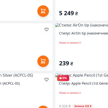
5 249
₴
Стилус AirOn tip (наконечник)
Немає в наявності
239
₴
-5%
r (ACPCL-0S)
Стилус Apple Pencil (1st Gen
Немає в наявності
6 325 ₴
Знижка 326 ₴