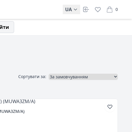
UA
0
items in car
йти
Сортувати за:
 (MUWA3ZM/A)