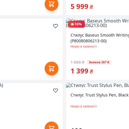
5 999
₴
-16%
Стилус Baseus Smooth Writing
(P80080806213-00)
Немає в наявності
1 666 ₴
Знижка 267 ₴
1 399
₴
Стилус Trust Stylus Pen, Blac
Немає в наявності