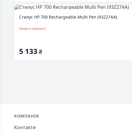
Стилус HP 700 Rechargeable Multi Pen (93Z27AA)
Немає в наявності
5 133
₴
Footer
КОМПАНІЯ
Контакти