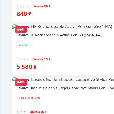
1 036 ₴
Знижка 187 ₴
849
₴
-9%
Стилус HP Rechargeable Active Pen G3 (6SG43AA)
В наявності
6 157 ₴
Знижка 577 ₴
5 580
₴
-8%
Стилус Baseus Golden Cudgel Capacitive Stylus Pen Silve
Немає в наявності
435 ₴
Знижка 36 ₴