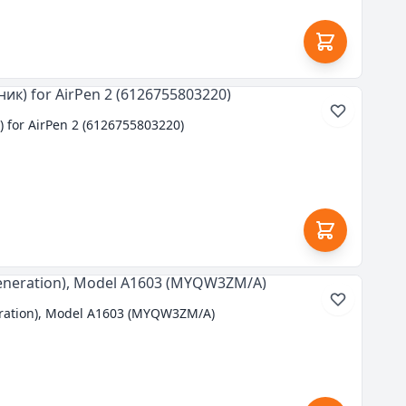
 for AirPen 2 (6126755803220)
eration), Model A1603 (MYQW3ZM/A)