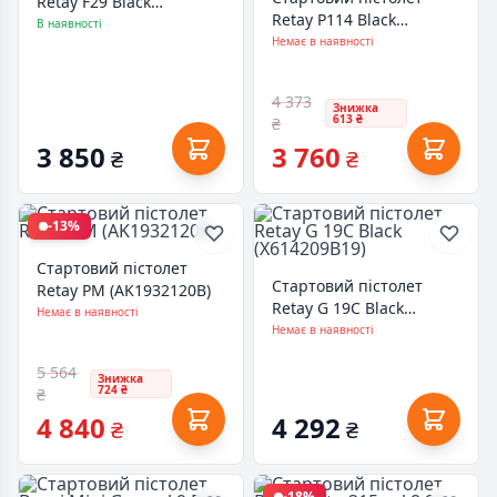
Retay F29 Black
Retay P114 Black
(F630403B)
В наявності
(T210333B)
Немає в наявності
4 373
Знижка
613 ₴
₴
3 850
3 760
₴
₴
-13%
Стартовий пістолет
Стартовий пістолет
Retay PM (AK1932120B)
Retay G 19C Black
Немає в наявності
(X614209B19)
Немає в наявності
5 564
Знижка
724 ₴
₴
4 840
4 292
₴
₴
-18%