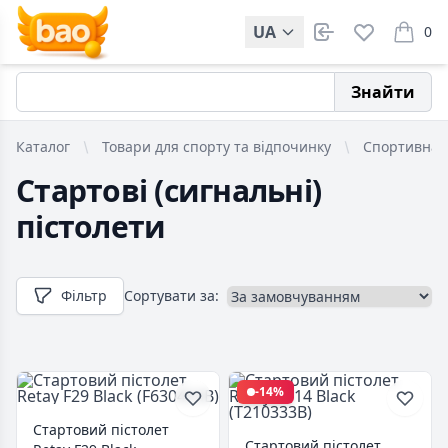
UA
0
items i
Знайти
Каталог
Товари для спорту та відпочинку
Спортивна 
Стартові (сигнальні)
пістолети
Фільтр
Сортувати за:
-14%
Стартовий пістолет
Стартовий пістолет