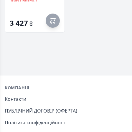
10секцій (70214299)
Немає в наявності
3 427
₴
Footer
КОМПАНІЯ
Контакти
ПУБЛІЧНИЙ ДОГОВІР (ОФЕРТА)
Політика конфіденційності