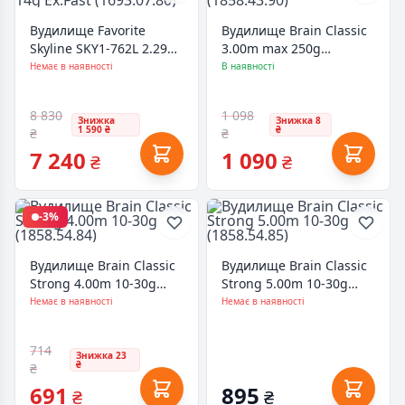
Вудилище Favorite
Вудилище Brain Classic
Skyline SKY1-762L 2.29m
3.00m max 250g
3-14g Ex.Fast
(1858.43.90)
Немає в наявності
В наявності
(1693.07.80)
8 830
1 098
Знижка
Знижка 8
1 590 ₴
₴
₴
₴
7 240
1 090
₴
₴
-3%
Вудилище Brain Classic
Вудилище Brain Classic
Strong 4.00m 10-30g
Strong 5.00m 10-30g
(1858.54.84)
(1858.54.85)
Немає в наявності
Немає в наявності
714
Знижка 23
₴
₴
691
895
₴
₴