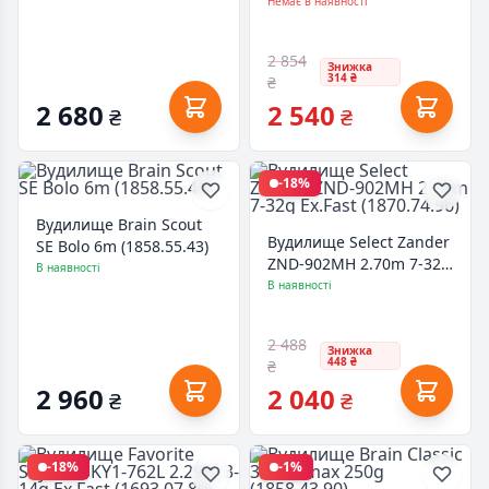
130g (1858.40.73)
Немає в наявності
2 854
Знижка
314 ₴
₴
2 680
2 540
₴
₴
-18%
Вудилище Brain Scout
Вудилище Select Zander
SE Bolo 6m (1858.55.43)
ZND-902MH 2.70m 7-32g
В наявності
Ex.Fast (1870.74.96)
В наявності
2 488
Знижка
448 ₴
₴
2 960
2 040
₴
₴
-18%
-1%