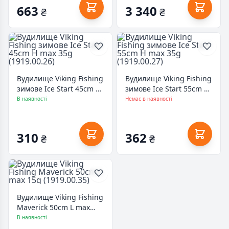
663
3 340
₴
₴
Вудилище Viking Fishing
Вудилище Viking Fishing
зимове Ice Start 45сm H
зимове Ice Start 55сm H
max 35g (1919.00.26)
max 35g (1919.00.27)
В наявності
Немає в наявності
310
362
₴
₴
Вудилище Viking Fishing
Maverick 50cm L max
15g (1919.00.35)
В наявності