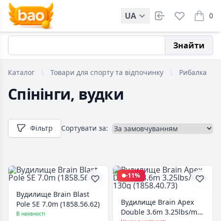
UA
0
items i
Знайти
Каталог
Товари для спорту та відпочинку
Рибалка
Спінінги, вудки
Фільтр
Сортувати за:
-11%
Вудилище Brain Blast
Вудилище Brain Apex
Pole SE 7.0m (1858.56.62)
Double 3.6m 3.25lbs/max
В наявності