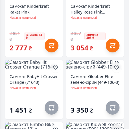
Самокат Kinderkraft
Самокат Kinderkraft
Raket Pink
Halley Rose Pink
(KRRAKE00PNK0000)
(KRHALL00PNK0000)
Немає в наявності
Немає в наявності
(5902533927784)
(5902533922314)
2 851
3 357
Знижка 74
Знижка
₴
303 ₴
₴
₴
2 777
3 054
₴
₴
Самокат BabyHit Crosser
Самокат Globber Elite
Orange (71643)
зелено-сірий (449-106-3)
Немає в наявності
Немає в наявності
1 451
3 350
₴
₴