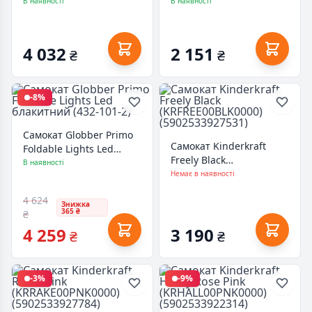
Пурпуровий (MMD207)
(ROBI00030)
В наявності
В наявності
4 032
2 151
₴
₴
-8%
Самокат Globber Primo
Самокат Kinderkraft
Foldable Lights Led
Freely Black
блакитний (432-101-2)
В наявності
(KRFREE00BLK0000)
Немає в наявності
(5902533927531)
4 624
Знижка
365 ₴
₴
4 259
3 190
₴
₴
-3%
-9%