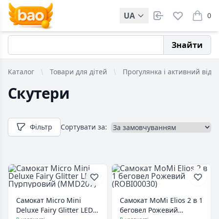
UA
0
items i
Знайти
Каталог
Товари для дітей
Прогулянка і активний відп
Скутери
Фільтр
Сортувати за:
Самокат Micro Mini
Самокат MoMi Elios 2 в 1
Deluxe Fairy Glitter LED
беговел Рожевий