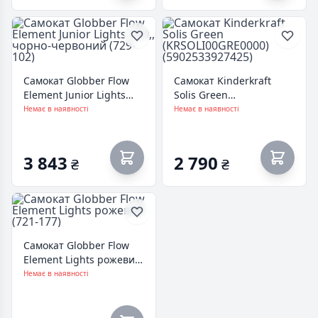
Самокат Globber Flow
Самокат Kinderkraft
Element Junior Lights
Solis Green
LED,, чорно-червоний
(KRSOLI00GRE0000)
Немає в наявності
Немає в наявності
(729-102)
(5902533927425)
3 843
2 790
₴
₴
Самокат Globber Flow
Element Lights рожевий
(721-177)
Немає в наявності