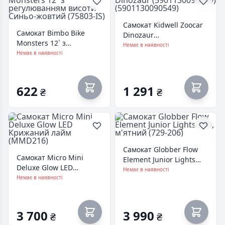
Самокат Kidwell Zoocar
Самокат Bimbo Bike
Dinozaur
Monsters 12` з
(5901130090549)
Немає в наявності
регулюванням висоти
Немає в наявності
(5901130090549)
Синьо-жовтий (75803-IS)
622
1 291
₴
₴
Самокат Globber Flow
Самокат Micro Mini
Element Junior Lights
Deluxe Glow LED
LED, м'ятний (729-206)
Немає в наявності
Крижаний лайм
Немає в наявності
(MMD216)
3 700
3 990
₴
₴