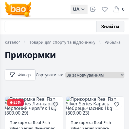
UA
0
items i
Знайти
Каталог
Товари для спорту та відпочинку
Рибалка
Прикормки
Фільтр
Сортувати за:
-25%
Прикормка Real Fish
Прикормка Real Fish
Silver Series Лин-карась
Silver Series Карась