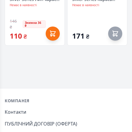
Червоний черв''як 1kg
Чебрець-часник 1kg
Немає в наявності
Немає в наявності
(809.00.29)
(809.00.23)
146
Знижка 36
₴
₴
110
171
₴
₴
Footer
КОМПАНІЯ
Контакти
ПУБЛІЧНИЙ ДОГОВІР (ОФЕРТА)