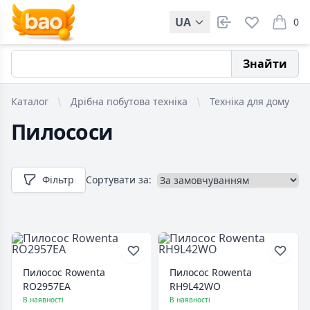
UA
0
items i
Знайти
Каталог
Дрібна побутова техніка
Техніка для дому
Пилососи
Фільтр
Сортувати за:
Пилосос Rowenta
Пилосос Rowenta
RO2957EA
RH9L42WO
В наявності
В наявності