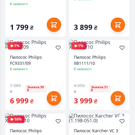
Gray (DX700S)
В наявності
1 799
3 899
₴
₴
-1%
-1%
Пилосос Philips
Пилосос Philips
FC9331/09
XB1111/10
В наявності
В наявності
7 089
4 050
Знижка 90
Знижка 51
₴
₴
₴
₴
6 999
3 999
₴
₴
-16%
Пилосос Philips
Пилосос Karcher VC 3