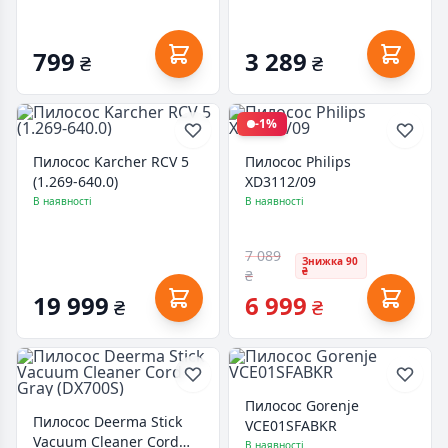
799
3 289
₴
₴
-1%
Пилосос Karcher RCV 5
Пилосос Philips
(1.269-640.0)
XD3112/09
В наявності
В наявності
7 089
Знижка 90
₴
₴
19 999
6 999
₴
₴
Пилосос Gorenje
Пилосос Deerma Stick
VCE01SFABKR
Vacuum Cleaner Cord
В наявності