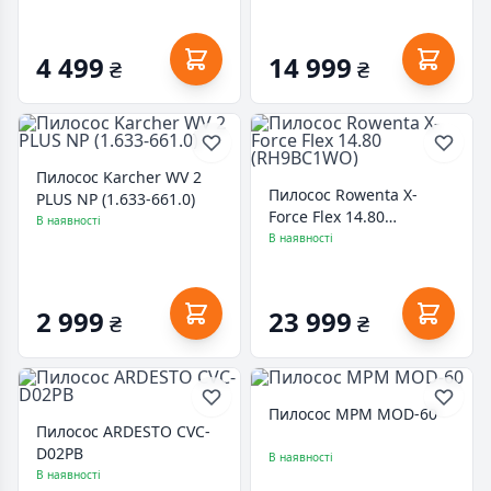
4 499
14 999
₴
₴
Пилосос Karcher WV 2
Пилосос Rowenta X-
PLUS NP (1.633-661.0)
Force Flex 14.80
В наявності
(RH9BC1WO)
В наявності
2 999
23 999
₴
₴
Пилосос MPM MOD-60
Пилосос ARDESTO CVC-
D02PB
В наявності
В наявності