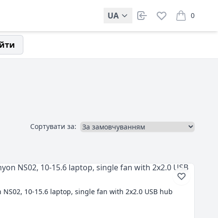
UA
0
items in car
йти
Сортувати за:
NS02, 10-15.6 laptop, single fan with 2x2.0 USB hub