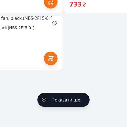
733
₴
lack (NBS-2F15-01)
Показати ще