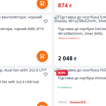
874
₴
илятори, чорний (NBS-2F15-
Підставка до ноутбука IceCoo
461x298x52mm, Silver (N9S)
Немає в наявності
2 048
₴
-8%
Підставка до ноутбука HiSmar
l-fan with 2x2.0 USB hub
В наявності
798 ₴
Знижка 65 ₴