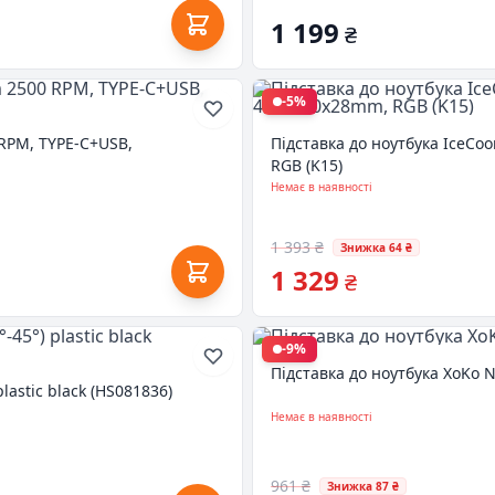
1 199
₴
-5%
 RPM, TYPE-C+USB,
Підставка до ноутбука IceCo
RGB (K15)
Немає в наявності
1 393 ₴
Знижка 64 ₴
1 329
₴
-9%
Підставка до ноутбука XoKo N
plastic black (HS081836)
Немає в наявності
961 ₴
Знижка 87 ₴