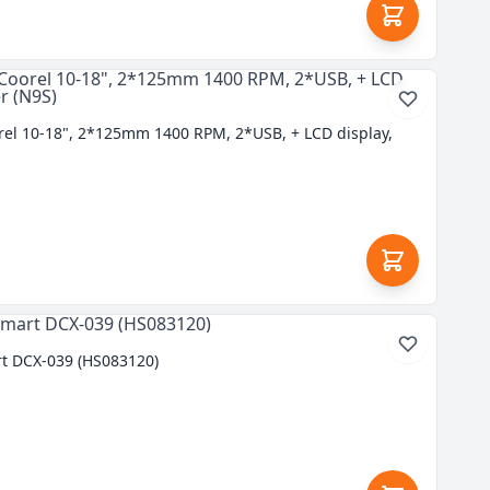
rel 10-18", 2*125mm 1400 RPM, 2*USB, + LCD display,
t DCX-039 (HS083120)