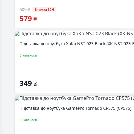
609 ₴
Знижка 30 ₴
579
₴
Підставка до ноутбука XoKo NST-023 Black (XK-NST-023-
В наявності
349
₴
Підставка до ноутбука GamePro Tornado CP575 (CP575)
В наявності