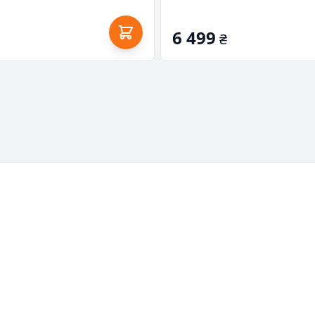
6 499
₴