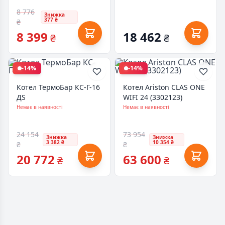
8 776
Знижка
377 ₴
₴
8 399
18 462
₴
₴
-14%
-14%
Котел ТермоБар КС-Г-16
Котел Ariston CLAS ONE
ДS
WIFI 24 (3302123)
Немає в наявності
Немає в наявності
24 154
73 954
Знижка
Знижка
3 382 ₴
10 354 ₴
₴
₴
20 772
63 600
₴
₴