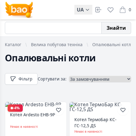
UA
0
items i
Знайти
Каталог
Велика побутова техніка
Опалювальні котли
Опалювальні котли
Фільтр
Сортувати за:
-4%
Котел Ardesto EHB-9P
Котел ТермоБар КС-
ГС-12,5 ДS
Немає в наявності
Немає в наявності