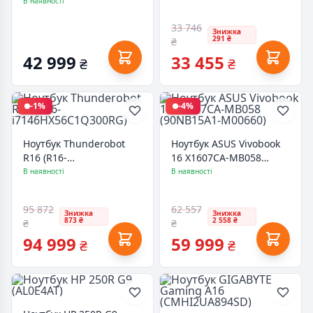
(90NB10J2-M00PJ0)
В наявності
33 746
Знижка
291 ₴
₴
42 999
33 455
₴
₴
-1%
-4%
Ноутбук Thunderobot
Ноутбук ASUS Vivobook
R16 (R16-
16 X1607CA-MB058
i7146HX56C1Q300RG)
(90NB15A1-M00660)
В наявності
В наявності
95 872
62 557
Знижка
Знижка
873 ₴
2 558 ₴
₴
₴
94 999
59 999
₴
₴