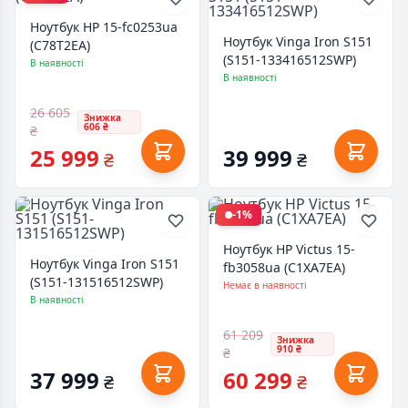
Ноутбук HP 15-fc0253ua
Ноутбук Vinga Iron S151
(C78T2EA)
(S151-133416512SWP)
В наявності
В наявності
26 605
Знижка
606 ₴
₴
25 999
39 999
₴
₴
-1%
Ноутбук HP Victus 15-
Ноутбук Vinga Iron S151
fb3058ua (C1XA7EA)
(S151-131516512SWP)
Немає в наявності
В наявності
61 209
Знижка
910 ₴
₴
37 999
60 299
₴
₴