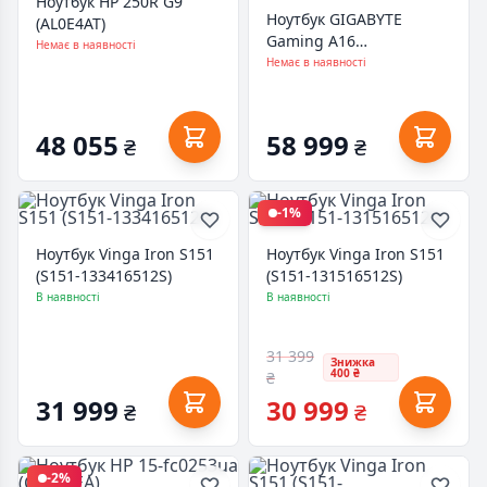
Ноутбук HP 250R G9
Ноутбук GIGABYTE
(AL0E4AT)
Gaming A16
Немає в наявності
(CMHI2UA894SD)
Немає в наявності
48 055
58 999
₴
₴
-1%
Ноутбук Vinga Iron S151
Ноутбук Vinga Iron S151
(S151-133416512S)
(S151-131516512S)
В наявності
В наявності
31 399
Знижка
400 ₴
₴
31 999
30 999
₴
₴
-2%