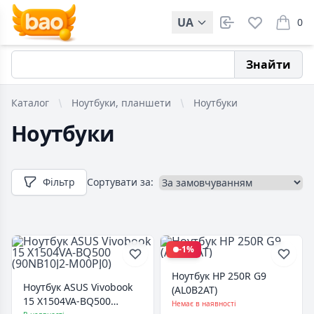
UA
0
items i
Знайти
Каталог
Ноутбуки, планшети
Ноутбуки
Ноутбуки
Фільтр
Сортувати за:
-1%
Ноутбук HP 250R G9
Ноутбук ASUS Vivobook
(AL0B2AT)
15 X1504VA-BQ500
Немає в наявності