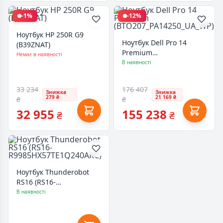
-1%
-12%
Ноутбук HP 250R G9
Ноутбук Dell Pro 14
(B39ZNAT)
Premium
Немає в наявності
(BTO207_PA14250_UA_WP)
В наявності
33 234
176 407
Знижка
Знижка
279 ₴
21 169 ₴
₴
₴
32 955
155 238
₴
₴
Ноутбук Thunderobot
RS16 (RS16-
R9985HX57TE1Q240ARC)
В наявності