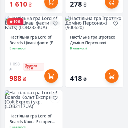
1 610
278
₴
₴
-10%
Настільна гра Lord of
Настільна гра Ігротеко
Boards Цікаві факти (Fun
Доміно Персонажі
Facts) (LOB2323UA)
(900620)
В наявності
В наявності
1 098
Знижка
110 ₴
₴
988
418
₴
₴
Настільна гра Lord of
Boards Кольт Експрес
(Colt Expres) укр.
В наявності