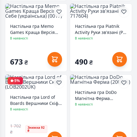
Настільна гра Memo
Настільна гра Piatnik
Games Краща Версія
Activity Руки зв'язані (PT-
Себе (українська) (0017)
717604)
В наявності
В наявності
673
490
₴
₴
-5%
Настільна гра DoDo
Настільна гра Lord of
Магнітна Ферма
Boards Вершники Скіфії
(200206)
В наявності
(LOB2002UK)
В наявності
1 702
Знижка 92
₴
₴