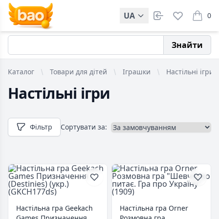
UA
0
items i
Знайти
Каталог
Товари для дітей
Іграшки
Настільні ігри
Настільні ігри
Фільтр
Сортувати за:
Настільна гра Geekach
Настільна гра Orner
Games Призначення
Розмовна гра