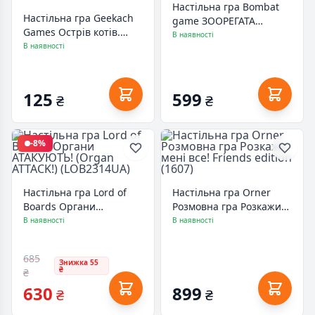
Настільна гра Bombat
Настільна гра Geekach
game ЗООРЕГАТА
Games Острів котів.
(4820172800019)
В наявності
Промо набір 3,
В наявності
українська
(GKCH001pr3)
125
599
₴
₴
-8%
Настільна гра Lord of
Настільна гра Orner
Boards Органи
Розмовна гра Розкажи
АТАКУЮТЬ! (Organ
мені все! Friends edition
В наявності
В наявності
ATTACK!) (LOB2314UA)
(1607)
685
Знижка 55
₴
₴
630
899
₴
₴