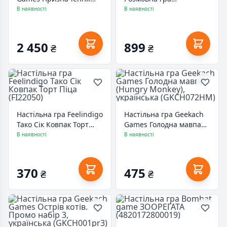
(Destinies) (укр.)
"Шевченко питає. Гра
В наявності
В наявності
(GKCH177ds)
про Україну" (1909)
2 450
899
₴
₴
Настільна гра Feelindigo
Настільна гра Geekach
Тако Сік Ковпак Торт
Games Голодна мавпа
Піца (FI22050)
(Hungry Monkey),
В наявності
В наявності
українська
(GKCH072HM)
370
475
₴
₴