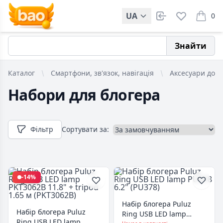
UA
0
items i
Знайти
Каталог
Смартфони, зв'язок, навігація
Аксесуари до м
Набори для блогера
Фільтр
Сортувати за:
-14%
Набір блогера Puluz
Набір блогера Puluz
Ring USB LED lamp
Ring USB LED lamp