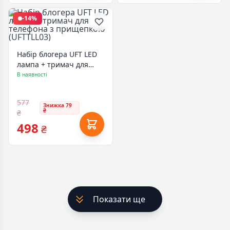
-14%
Набір блогера UFT LED
лампа + тримач для
телефона з прищепкою
В наявності
(UFTTLL03)
577
Знижка 79
₴
₴
498
₴
Показати ще