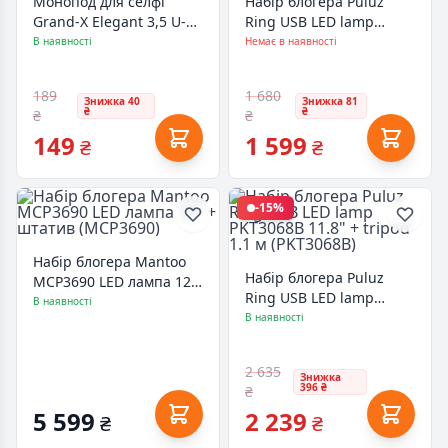
Монопод для селфі
Набір блогера Puluz
Grand-X Elegant 3,5 U-
Ring USB LED lamp
кріплення, персиковий
PKT3061B 11.8" + tripod
В наявності
Немає в наявності
(E3UPC)
1.65 м (PKT3061B)
189
1 680
Знижка 40
Знижка 81
₴
₴
₴
₴
149
1 599
₴
₴
-15%
Набір блогера Mantoo
Набір блогера Puluz
MCP3690 LED лампа 12"
Ring USB LED lamp
+ штатив (MCP3690)
В наявності
PKT3068B 11.8" + tripod
В наявності
1.1 м (PKT3068B)
2 635
Знижка
396 ₴
₴
5 599
2 239
₴
₴