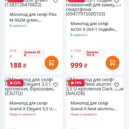
Монопод для селфі Piko
M-002M green
Монопод для селфі
(1283126476822)
В наявності
AirOn X-263-1 подвійний
плаваючий для камери
В наявності
і смартфона
(69477915500103)
218
1 190
Знижка 30
Знижка
₴
191 ₴
₴
₴
188
999
₴
₴
-22%
-19%
Монопод для селфі
Монопод для селфі
Grand-X Elegant 3,5 U-
Grand-X Next aluminum
кріплення, бірюзовий
3,5 U-кріплення Dark
Немає в наявності
Немає в наявності
(E3UTQ)
Blue (NAUDB)