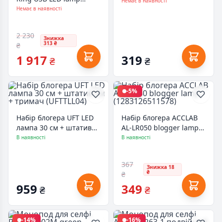
PU378 6.2" (PU378)
Немає в наявності
PKT3062B 11.8" + tripod
Немає в наявності
1.65 м (PKT3062B)
2 230
Знижка
313 ₴
₴
1 917
319
₴
₴
-5%
Набір блогера UFT LED
Набір блогера ACCLAB
лампа 30 см + штатив
AL-LR050 blogger lamp
2м + тримач (UFTTLL04)
(1283126511578)
В наявності
В наявності
367
Знижка 18
₴
₴
959
349
₴
₴
-14%
-16%