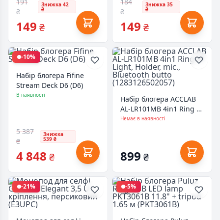
191
184
Знижка 42
Знижка 35
₴
₴
₴
₴
149
149
₴
₴
-10%
Набір блогера Fifine
Stream Deck D6 (D6)
В наявності
Набір блогера ACCLAB
AL-LR101MB 4in1 Ring of
Light, Holder, mic.,
Немає в наявності
Bluetooth butto
5 387
Знижка
(1283126502057)
539 ₴
₴
4 848
899
₴
₴
-21%
-5%