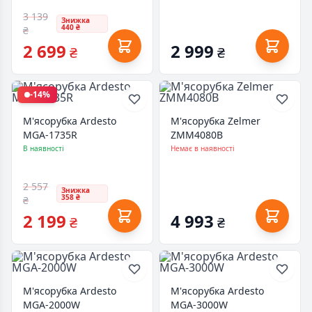
3 139
Знижка
440 ₴
₴
2 699
2 999
₴
₴
-14%
М'ясорубка Ardesto
М'ясорубка Zelmer
MGA-1735R
ZMM4080B
В наявності
Немає в наявності
2 557
Знижка
358 ₴
₴
2 199
4 993
₴
₴
М'ясорубка Ardesto
М'ясорубка Ardesto
MGA-2000W
MGA-3000W