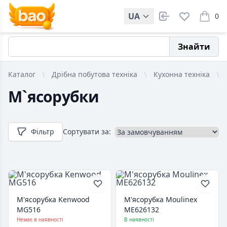
UA
0
items i
Знайти
Каталог
Дрібна побутова техніка
Кухонна техніка
М`ясорубки
Фільтр
Сортувати за:
М'ясорубка Kenwood
М'ясорубка Moulinex
MG516
ME626132
Немає в наявності
В наявності