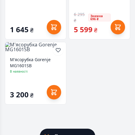
6 295
Знижка
696 ₴
₴
1 645
5 599
₴
₴
М'ясорубка Gorenje
MG1601SB
В наявності
3 200
₴