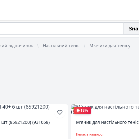
Зна
ний відпочинок
Настільний теніс
М'ячики для тенісу
-18%
 шт (85921200) (931058)
М'ячик для настільного теніса
Немає в наявності