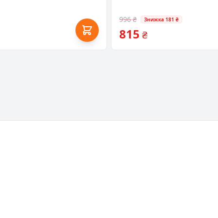
996 ₴
Знижка 181 ₴
815
₴