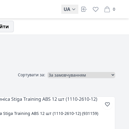
UA
0
items in car
йти
Сортувати за:
 Stiga Training ABS 12 шт (1110-2610-12) (931159)