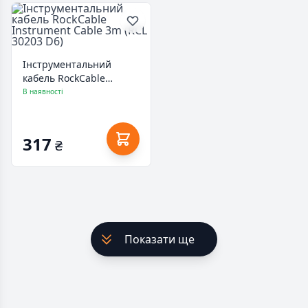
Інструментальний
кабель RockCable
Instrument Cable 3m
В наявності
(RCL 30203 D6)
317
₴
Показати ще