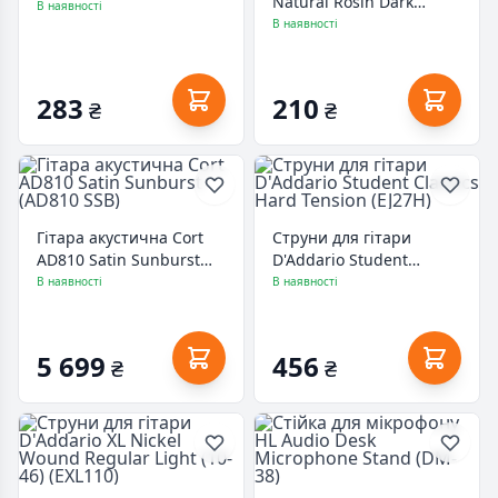
Natural Rosin Dark
(1390)
В наявності
(VR300)
В наявності
283
210
₴
₴
Гітара акустична Cort
Струни для гітари
AD810 Satin Sunburst
D'Addario Student
(AD810 SSB)
Classics Hard Tension
В наявності
В наявності
(EJ27H)
5 699
456
₴
₴