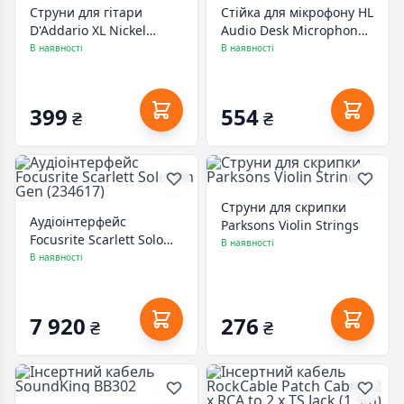
Струни для гітари
Стійка для мікрофону HL
D'Addario XL Nickel
Audio Desk Microphone
Wound Regular Light
Stand (DM-38)
В наявності
В наявності
(10-46) (EXL110)
399
554
₴
₴
Струни для скрипки
Аудіоінтерфейс
Parksons Violin Strings
Focusrite Scarlett Solo
В наявності
4th Gen (234617)
В наявності
7 920
276
₴
₴