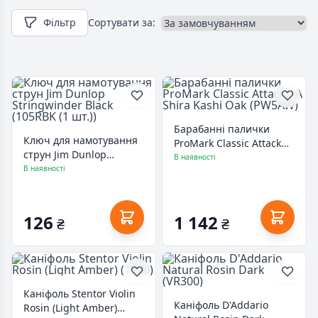
Фільтр
Сортувати за:
Барабанні палички
Ключ для намотування
ProMark Classic Attack
струн Jim Dunlop
5A Shira Kashi Oak
В наявності
Stringwinder Black
В наявності
(PW5AW)
(105RBK (1 шт.))
126
1 142
₴
₴
Каніфоль Stentor Violin
Каніфоль D'Addario
Rosin (Light Amber)