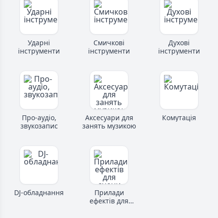
Ударні
Смичкові
Духові
інструменти
інструменти
інструменти
Про-аудіо,
Аксесуари для
Комутація
звукозапис
занять музикою
DJ-обладнання
Прилади
ефектів для
сцени