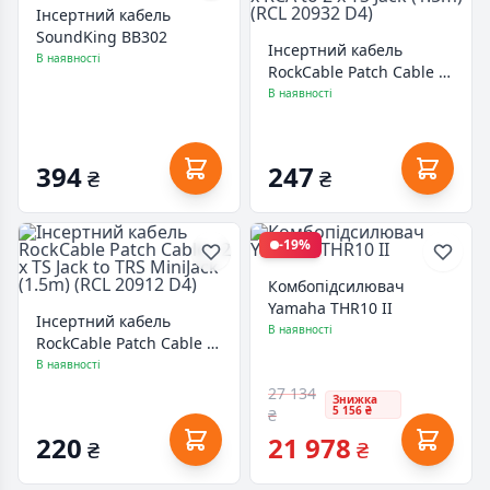
Інсертний кабель
SoundKing BB302
Інсертний кабель
В наявності
RockCable Patch Cable -
2 x RCA to 2 x TS Jack
В наявності
(1.5m) (RCL 20932 D4)
394
247
₴
₴
-19%
Комбопідсилювач
Yamaha THR10 II
Інсертний кабель
В наявності
RockCable Patch Cable -
2 x TS Jack to TRS
В наявності
MiniJack (1.5m) (RCL
27 134
Знижка
20912 D4)
5 156 ₴
₴
220
21 978
₴
₴