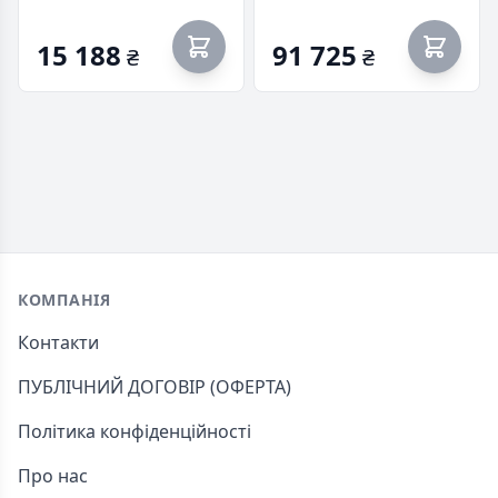
(KSM26ED8/16HD)
2Rx4 (KSM56R46BD4-
64HA)
15 188
91 725
₴
₴
Footer
КОМПАНІЯ
Контакти
ПУБЛІЧНИЙ ДОГОВІР (ОФЕРТА)
Політика конфіденційності
Про нас