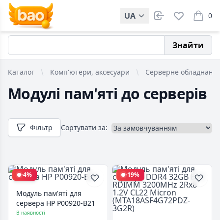
UA
0
items i
Знайти
Каталог
Комп'ютери, аксесуари
Серверне обладнанн
Модулі пам'яті до серверів
Фільтр
Сортувати за:
-4%
-19%
Модуль пам'яті для
сервера HP P00920-B21
В наявності