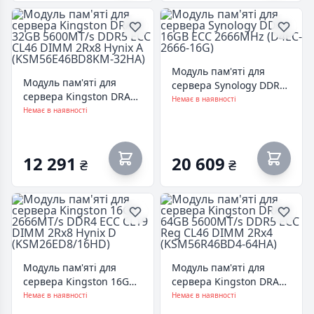
Модуль пам'яті для
Модуль пам'яті для
сервера Synology DDR4
сервера Kingston DRAM
16GB ECC 2666MHz
Немає в наявності
32GB 5600MT/s DDR5
Немає в наявності
(D4EC-2666-16G)
ECC CL46 DIMM 2Rx8
Hynix A
(KSM56E46BD8KM-32HA)
12 291
20 609
₴
₴
Модуль пам'яті для
Модуль пам'яті для
сервера Kingston 16GB
сервера Kingston DRAM
2666MT/s DDR4 ECC
64GB 5600MT/s DDR5
Немає в наявності
Немає в наявності
CL19 DIMM 2Rx8 Hynix D
ECC Reg CL46 DIMM