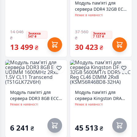
Модуль пам'яті для
сервера DDR4 32GB ECC
RDIMM 3200MHz 2Rx8
Немає в наявності
1.2V CL22 Micron
(MTA18ASF4G72PDZ-
14 046
37 560
3G2R)
Знижка
Знижка
547 ₴
7 137 ₴
₴
₴
13 499
30 423
₴
₴
Модуль пам'яті для
Модуль пам'яті для
сервера DDR3 8GB ECC
сервера Kingston DRAM
UDIMM 1600MHz 2Rx8
32GB 5600MT/s DDR5
Немає в наявності
Немає в наявності
1.5V CL11 Transcend
ECC Reg CL46 DIMM
(TS1GLK72V6H)
2Rx8 (KSM56R46BD8-
32HA)
6 241
45 513
₴
₴