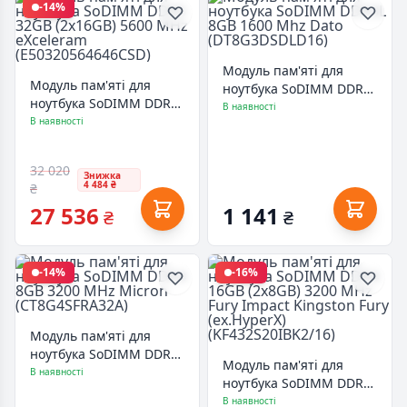
-14%
Модуль пам'яті для
Модуль пам'яті для
ноутбука SoDIMM DDR3L
ноутбука SoDIMM DDR5
8GB 1600 Mhz Dato
В наявності
32GB (2x16GB) 5600 MHz
В наявності
(DT8G3DSDLD16)
eXceleram
(E50320564646CSD)
32 020
Знижка
4 484 ₴
₴
27 536
1 141
₴
₴
-14%
-16%
Модуль пам'яті для
ноутбука SoDIMM DDR4
Модуль пам'яті для
8GB 3200 MHz Micron
В наявності
ноутбука SoDIMM DDR4
(CT8G4SFRA32A)
16GB (2x8GB) 3200 MHz
В наявності