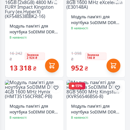
Модуль пам'яті для
ноутбука SoDIMM DDR3
Модуль пам'яті для
8GB 1600 MHz
В наявності
ноутбука SoDIMM DDR5
eXceleram (E30148A)
16GB (2x8GB) 4800 MHz
В наявності
FURY Impact Kingston
Fury (ex.HyperX)
16 242
1 098
(KF548S38IBK2-16)
Знижка
Знижка
2 924 ₴
146 ₴
₴
₴
13 318
952
₴
₴
-15%
Модуль пам'яті для
Модуль пам'яті для
ноутбука SoDIMM DDR3
ноутбука SoDIMM DDR5
4GB 1600 MHz Hynix
8GB 5600 MHz Kingston
В наявності
В наявності
(HMT351S6CFR8C-PB)
(KVR56S46BS6-8)