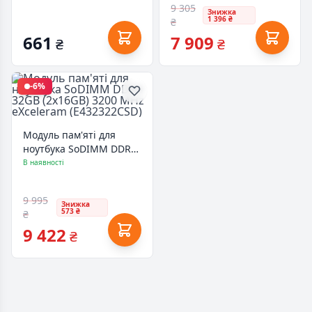
9 305
Знижка
1 396 ₴
₴
661
7 909
₴
₴
-6%
Модуль пам'яті для
ноутбука SoDIMM DDR4
32GB (2x16GB) 3200 MHz
В наявності
eXceleram (E432322CSD)
9 995
Знижка
573 ₴
₴
9 422
₴