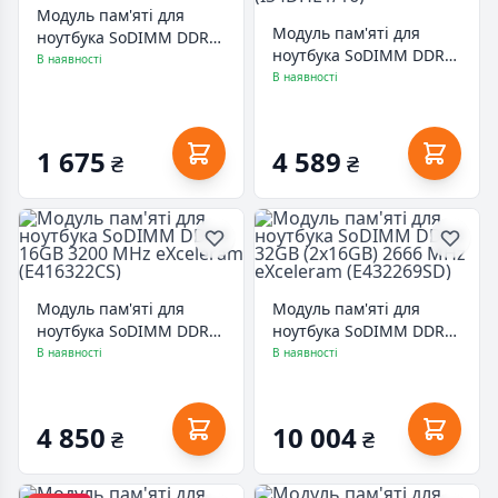
Модуль пам'яті для
Модуль пам'яті для
ноутбука SoDIMM DDR3
ноутбука SoDIMM DDR4
8GB 1600 MHz
В наявності
16GB 3200 MHz
В наявності
INTELIGENTES
INTELIGENTES
(IS3BBB1/8)
(IS4DHE1/16)
1 675
4 589
₴
₴
Модуль пам'яті для
Модуль пам'яті для
ноутбука SoDIMM DDR4
ноутбука SoDIMM DDR4
16GB 3200 MHz
32GB (2x16GB) 2666 MHz
В наявності
В наявності
eXceleram (E416322CS)
eXceleram (E432269SD)
4 850
10 004
₴
₴