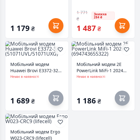
1 771
Знижка
284 ₴
₴
1 179
1 487
₴
₴
Мобільний модем
Мобільний модем 2E
Huawei Brovi E3372-325
PowerLink MiFi-1 2024
(51071UVL/51071UXG)
(694743655322)
Немає в наявності
Немає в наявності
1 689
1 186
₴
₴
Мобільний модем Ergo
W023-CRC9 (lifecell)