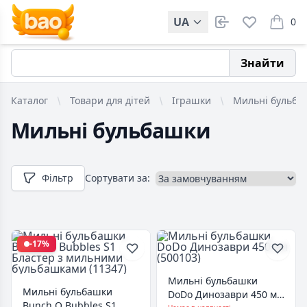
UA
0
items i
Знайти
Каталог
Товари для дітей
Іграшки
Мильні бульба
Мильні бульбашки
Фільтр
Сортувати за:
-17%
Мильні бульбашки
Мильні бульбашки
DoDo Динозаври 450 мл
Bunch O Bubbles S1