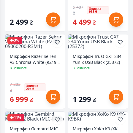
5 487
Знижка
988 ₴
₴
2 499
4 499
₴
₴
-3%
Мікрофон Razer Seiren
Мікрофон Trust GXT 234
V3 Chroma White (RZ19-
Yunix USB Black (25372)
05060200-R3M1)
В наявності
В наявності
7 203
Знижка
204 ₴
₴
6 999
1 299
₴
₴
-11%
Мікрофон Gembird MIC-
Мікрофон XoKo K9 (XK-