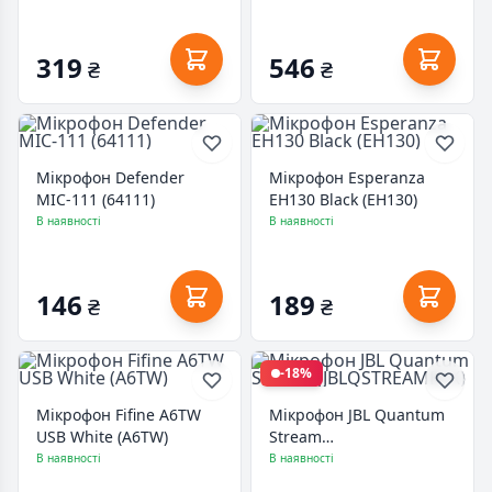
319
546
₴
₴
Мікрофон Defender
Мікрофон Esperanza
MIC-111 (64111)
EH130 Black (EH130)
В наявності
В наявності
146
189
₴
₴
-18%
Мікрофон Fifine A6TW
Мікрофон JBL Quantum
USB White (A6TW)
Stream
(JBLQSTREAMBLK)
В наявності
В наявності