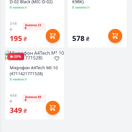
D-02 Black (MIC-D-02)
K9BK)
В наявності
В наявності
218
Знижка 23
₴
₴
195
578
₴
₴
-20%
Мікрофон A4Tech MI-10
(4711421771528)
В наявності
438
Знижка 89
₴
₴
349
₴