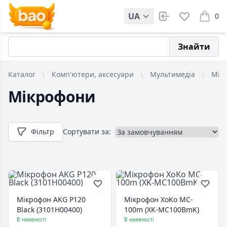
UA
0
items i
Знайти
Каталог
Комп'ютери, аксесуари
Мультимедіа
Мік
Мікрофони
Фільтр
Сортувати за:
Мікрофон AKG P120
Мікрофон XoKo MC-
Black (3101H00400)
100m (XK-MC100BmK)
В наявності
В наявності