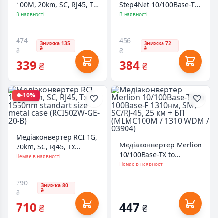
100M, 20km, SC, RJ45, Tx
Step4Net 10/100Base-TX
1310nm, standart size
to 100Base-FX, SM,
В наявності
В наявності
metal case (RCI902W-FE-
1550nm, SC/PC, 20км
20-T)
(MC-D-0,1-1SM-1550nm-
474
456
20)
Знижка 135
Знижка 72
₴
₴
₴
₴
339
384
₴
₴
-10%
Медіаконвертер RCI 1G,
Медіаконвертер Merlion
20km, SC, RJ45, Tx
10/100Base-TX to
1550nm standart size
Немає в наявності
100Base-F 1310нм, SM,
Немає в наявності
metal case (RCI502W-GE-
SC/RJ-45, 25 км + БП
20-B)
790
(MLMC100M / 1310 WDM
Знижка 80
₴
₴
/ 03904)
710
447
₴
₴