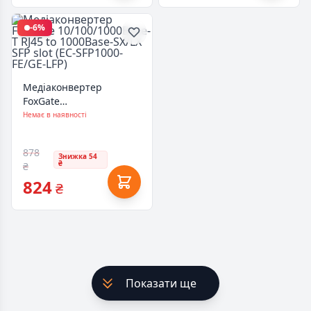
-6%
Медіаконвертер
FoxGate
10/100/1000Base-T RJ45
Немає в наявності
to 1000Base-SX/LX SFP
slot (EC-SFP1000-FE/GE-
878
LFP)
Знижка 54
₴
₴
824
₴
Показати ще