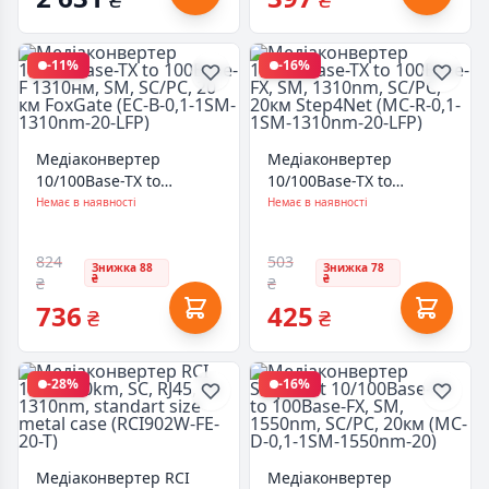
-11%
-16%
Медіаконвертер
Медіаконвертер
10/100Base-TX to
10/100Base-TX to
100Base-F 1310нм, SM,
100Base-FX, SM,
Немає в наявності
Немає в наявності
SC/PC, 20 км FoxGate
1310nm, SC/PC, 20км
(EC-B-0,1-1SM-1310nm-
Step4Net (MC-R-0,1-1SM-
824
503
20-LFP)
1310nm-20-LFP)
Знижка 88
Знижка 78
₴
₴
₴
₴
736
425
₴
₴
-28%
-16%
Медіаконвертер RCI
Медіаконвертер