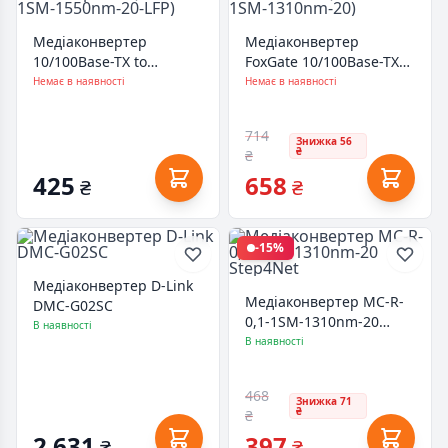
Медіаконвертер
Медіаконвертер
10/100Base-TX to
FoxGate 10/100Base-TX
100Base-FX, SM,
to 100Base-F 1310нм,
Немає в наявності
Немає в наявності
1550nm, SC/PC, 20км
SM, SC/PC, 20 км (EC-B-
Step4Net (MC-R-0,1-1SM-
0,1-1SM-1310nm-20)
714
1550nm-20-LFP)
Знижка 56
₴
₴
425
658
₴
₴
-15%
Медіаконвертер D-Link
Медіаконвертер MC-R-
DMC-G02SC
0,1-1SM-1310nm-20
В наявності
Step4Net
В наявності
468
Знижка 71
₴
₴
2 631
397
₴
₴