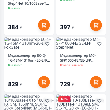
Step4Net
В наявності
Step4Net 10/100Base-TX
to 100Base-FX, SM,
В наявності
1310nm, SC/PC, 20км
(MC-D-0,1-1SM-1310nm-
20)
384
397
₴
₴
Медіаконвертер EC-Q-
Медіаконвертер MC-
1G-1SM-1310nm-20-LFP
SFP1000-FE/GE-LFP
FoxGate
Step4Net
В наявності
Немає в наявності
829
729
₴
₴
-8%