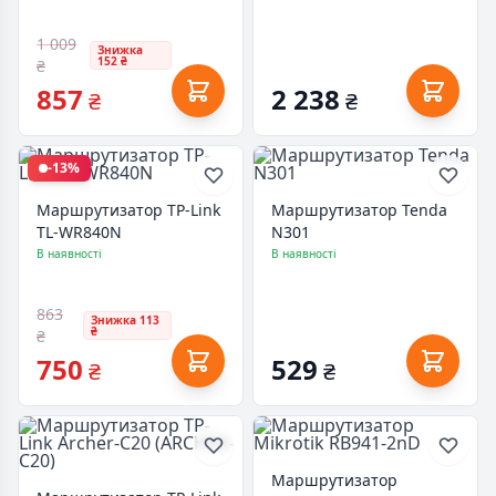
1 009
Знижка
152 ₴
₴
857
2 238
₴
₴
-13%
Маршрутизатор TP-Link
Маршрутизатор Tenda
TL-WR840N
N301
В наявності
В наявності
863
Знижка 113
₴
₴
750
529
₴
₴
Маршрутизатор