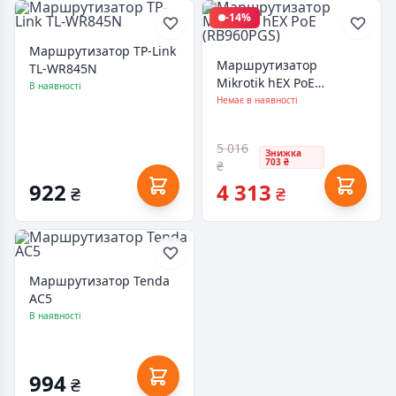
-14%
Маршрутизатор TP-Link
Маршрутизатор
TL-WR845N
Mikrotik hEX PoE
В наявності
(RB960PGS)
Немає в наявності
5 016
Знижка
703 ₴
₴
922
4 313
₴
₴
Маршрутизатор Tenda
AC5
В наявності
994
₴