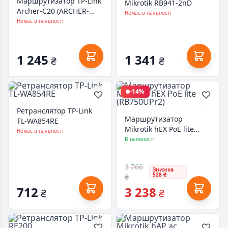
Маршрутизатор TP-Link
Mikrotik RB941-2nD
Archer-C20 (ARCHER-
Немає в наявності
C20)
Немає в наявності
1 245
1 341
₴
₴
-14%
Ретранслятор TP-Link
Маршрутизатор
TL-WA854RE
Mikrotik hEX PoE lite
Немає в наявності
(RB750UPr2)
В наявності
3 766
Знижка
528 ₴
₴
712
3 238
₴
₴