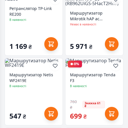
Ретранслятор TP-Link
Маршрутизатор
RE200
Mikrotik hAP ac
В наявності
(RB962UiGS-5HacT2HnT)
Немає в наявності
1 169
5 971
₴
₴
-8%
Маршрутизатор Netis
Маршрутизатор Tenda
WF2419E
F3
В наявності
В наявності
760
Знижка 61
₴
₴
547
699
₴
₴