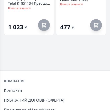
Tefal K1851134 Прес для
Немає в наявності
бургерів
Немає в наявності
1 023
477
₴
₴
Footer
КОМПАНІЯ
Контакти
ПУБЛІЧНИЙ ДОГОВІР (ОФЕРТА)