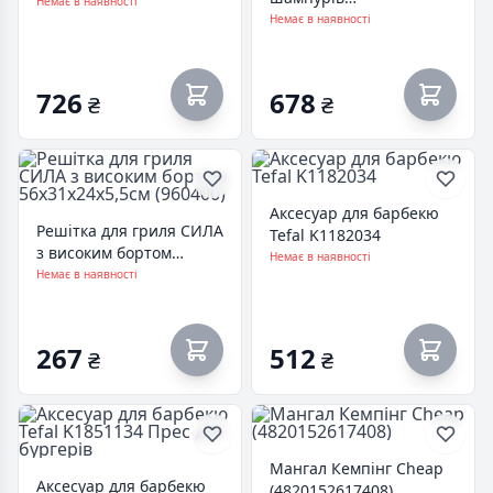
(960104)
Немає в наявності
холоднокатаний
Немає в наявності
товщина 1.5 мм (960114)
726
678
₴
₴
Аксесуар для барбекю
Решітка для гриля СИЛА
Tefal K1182034
з високим бортом
Немає в наявності
56x31x24x5,5см (960400)
Немає в наявності
267
512
₴
₴
Мангал Кемпінг Cheap
Аксесуар для барбекю
(4820152617408)