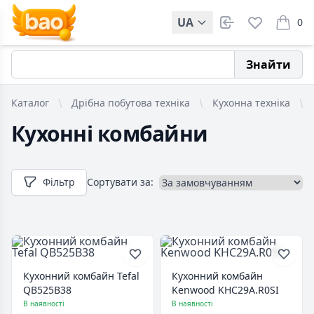
UA
0
items i
Знайти
Каталог
Дрібна побутова техніка
Кухонна техніка
Кухонні комбайни
Фільтр
Сортувати за:
Кухонний комбайн Tefal
Кухонний комбайн
QB525B38
Kenwood KHC29A.R0SI
В наявності
В наявності