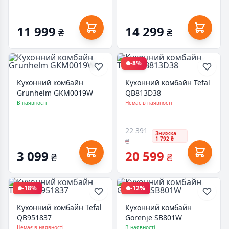
11 999
14 299
₴
₴
-8%
Кухонний комбайн
Кухонний комбайн Tefal
Grunhelm GKM0019W
QB813D38
В наявності
Немає в наявності
22 391
Знижка
1 792 ₴
₴
3 099
20 599
₴
₴
-18%
-12%
Кухонний комбайн Tefal
Кухонний комбайн
QB951837
Gorenje SB801W
Немає в наявності
В наявності