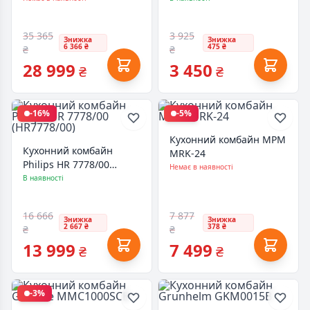
35 365
3 925
Знижка
Знижка
6 366 ₴
475 ₴
₴
₴
28 999
3 450
₴
₴
-16%
-5%
Кухонний комбайн MPM
Кухонний комбайн
MRK-24
Philips HR 7778/00
Немає в наявності
(HR7778/00)
В наявності
16 666
7 877
Знижка
Знижка
2 667 ₴
378 ₴
₴
₴
13 999
7 499
₴
₴
-3%