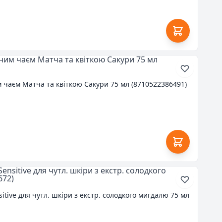
м чаєм Матча та квіткою Сакури 75 мл (8710522386491)
sitive для чутл. шкіри з екстр. солодкого мигдалю 75 мл