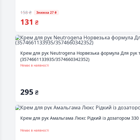
158 ₴
Знижка 27 ₴
131
₴
Крем для рук Neutrogena Норвезька формула Для рук та
(3574661133935/3574660342352)
Немає в наявності
295
₴
Крем для рук Амальгама Люкс Рідкий із дозатором 330
Немає в наявності