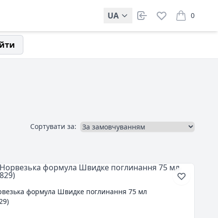
UA
0
items in car
йти
Сортувати за:
рвезька формула Швидке поглинання 75 мл
29)