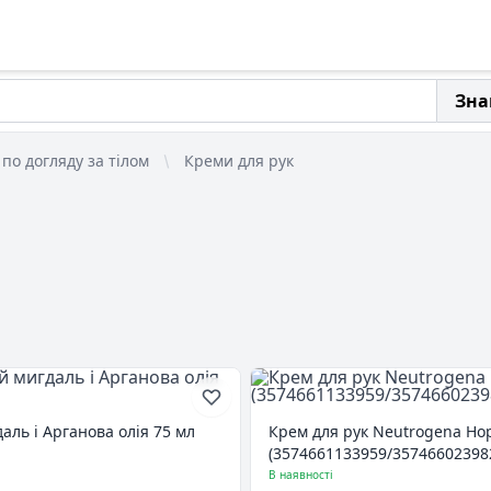
Зна
по догляду за тілом
Креми для рук
даль і Арганова олія 75 мл
Крем для рук Neutrogena Но
(3574661133959/35746602398
В наявності