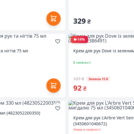
329
₴
-14%
 нігтів 75 мл
Крем для рук Dove із зелени
В наявності
107 ₴
Знижка 15 ₴
92
₴
 мл (4823052200350)
Крем для рук L'Arbre Vert Sen
(3450601040672)
Немає в наявності