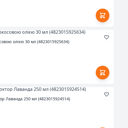
осовою олією 30 мл (4823015925634)
ор Лаванда 250 мл (4823015924514)