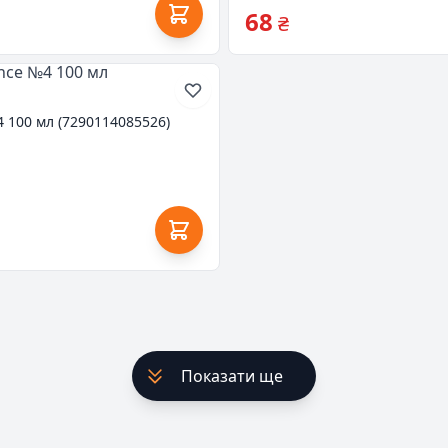
68
₴
 100 мл (7290114085526)
Показати ще