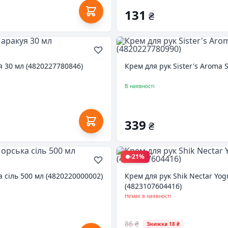
131
₴
я 30 мл (4820227780846)
Крем для рук Sister's Aroma
В наявності
339
₴
-21%
 сіль 500 мл (4820220000002)
Крем для рук Shik Nectar Yog
(4823107604416)
Немає в наявності
86 ₴
Знижка 18 ₴