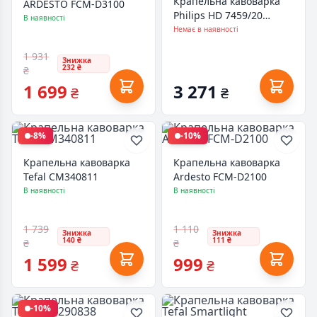
Крапельна кавоварка
ARDESTO FCM-D3100
Philips HD 7459/20
В наявності
(HD7459/20)
Немає в наявності
1 931
Знижка
232 ₴
₴
1 699
3 271
₴
₴
-8%
-10%
Крапельна кавоварка
Крапельна кавоварка
Tefal CM340811
Ardesto FCM-D2100
В наявності
В наявності
1 739
1 110
Знижка
Знижка
140 ₴
111 ₴
₴
₴
1 599
999
₴
₴
-10%