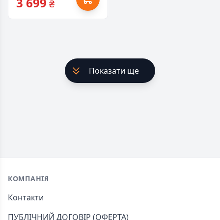
3 699
₴
Показати ще
Footer
КОМПАНІЯ
Контакти
ПУБЛІЧНИЙ ДОГОВІР (ОФЕРТА)