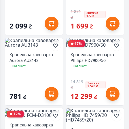
1 871
Знижка
172 ₴
₴
2 099
1 699
₴
₴
-17%
Крапельна кавоварка
Крапельна кавоварка
Aurora AU3143
Philips HD7900/50
В наявності
В наявності
14 819
Знижка
2 520 ₴
₴
781
12 299
₴
₴
-12%
Крапельна кавоварка