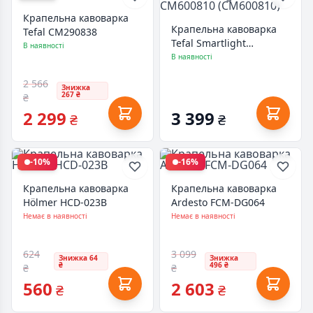
Крапельна кавоварка
Крапельна кавоварка
Tefal CM290838
Tefal Smartlight
В наявності
CM600810 (CM600810)
В наявності
2 566
Знижка
267 ₴
₴
2 299
3 399
₴
₴
-10%
-16%
Крапельна кавоварка
Крапельна кавоварка
Hölmer HCD-023B
Ardesto FCM-DG064
Немає в наявності
Немає в наявності
624
3 099
Знижка 64
Знижка
₴
496 ₴
₴
₴
560
2 603
₴
₴