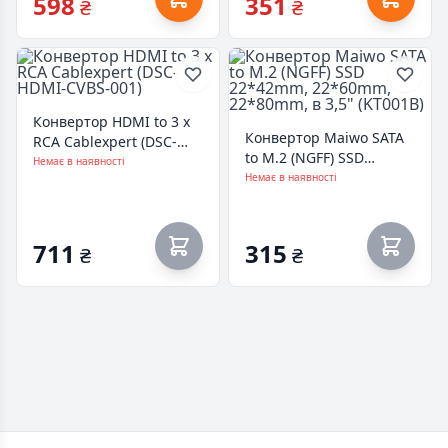
598
351
₴
₴
Конвертор HDMI to 3 x
Конвертор Maiwo SATA
RCA Cablexpert (DSC-
to M.2 (NGFF) SSD
HDMI-CVBS-001)
Немає в наявності
22*42mm, 22*60mm,
Немає в наявності
22*80mm, в 3,5"
(KT001B)
711
315
₴
₴
Footer