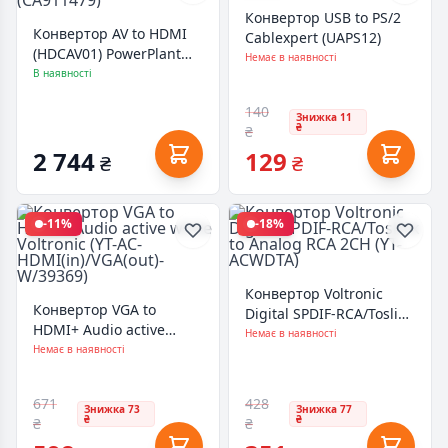
Конвертор USB to PS/2
Конвертор AV to HDMI
Cablexpert (UAPS12)
(HDCAV01) PowerPlant
Немає в наявності
(CA911479)
В наявності
140
Знижка 11
₴
₴
2 744
129
₴
₴
-11%
-18%
Конвертор Voltronic
Конвертор VGA to
Digital SPDIF-RCA/Toslink
HDMI+ Audio active
to Analog RCA 2CH (YT-
Немає в наявності
white Voltronic (YT-AC-
Немає в наявності
ACWDTA)
HDMI(in)/VGA(out)-
W/39369)
671
428
Знижка 73
Знижка 77
₴
₴
₴
₴