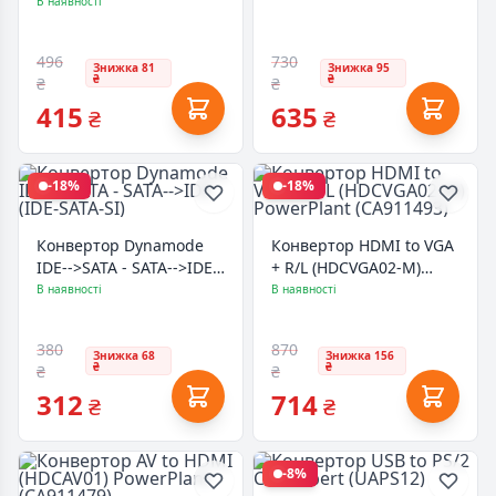
(KT031B)
В наявності
496
730
Знижка 81
Знижка 95
₴
₴
₴
₴
415
635
₴
₴
-18%
-18%
Конвертор Dynamode
Конвертор HDMI to VGA
IDE-->SATA - SATA-->IDE
+ R/L (HDCVGA02-M)
(IDE-SATA-SI)
PowerPlant (CA911493)
В наявності
В наявності
380
870
Знижка 68
Знижка 156
₴
₴
₴
₴
312
714
₴
₴
-8%