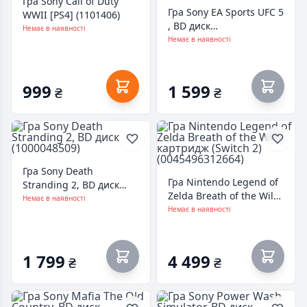
Гра Sony Call of Duty
Гра Sony EA Sports UFC 5
WWII [PS4] (1101406)
, BD диск
Немає в наявності
(5908305248255)
Немає в наявності
999
1 599
₴
₴
Гра Sony Death
Гра Nintendo Legend of
Stranding 2, BD диск
Zelda Breath of the Wild,
(1000048509)
Немає в наявності
картридж (Switch 2)
Немає в наявності
(0045496312664)
1 799
4 499
₴
₴