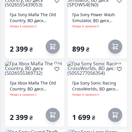
Гра Sony Mafia The Old
Гра Sony Power Wash
Country, BD диск
Simulator, BD диск
(5026555439053)
(SPOWS4EN0)
Немає в наявності
Немає в наявності
2 399
899
₴
₴
Гра Xbox Mafia The Old
Гра Sony Sonic Racing
Country, BD диск
CrossWorlds, BD диск
(5026555369732)
(5055277056354)
Немає в наявності
Немає в наявності
2 399
1 699
₴
₴