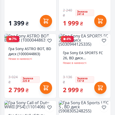
2 240
Знижка
241 ₴
₴
1 399
1 999
₴
₴
-7%
-4%
Гра Sony ASTRO BOT, BD
Гра Sony EA SPORTS FC
диск (1000044863)
26, BD диск
Немає в наявності
(5030944125335)
Немає в наявності
3 024
3 136
Знижка
Знижка
225 ₴
137 ₴
₴
₴
2 799
2 999
₴
₴