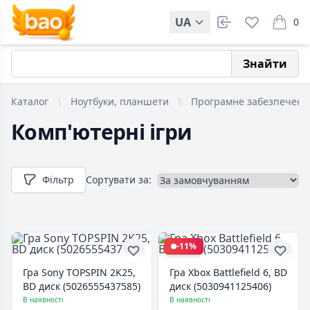
UA
0
items i
Знайти
Каталог
Ноутбуки, планшети
Програмне забезпеченн
Комп'ютерні ігри
Фільтр
Сортувати за:
-11%
Гра Sony TOPSPIN 2K25,
Гра Xbox Battlefield 6, BD
BD диск (5026555437585)
диск (5030941125406)
В наявності
В наявності