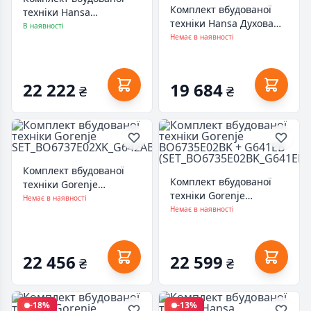
Комплект вбудованої
техніки Hansa
техніки Hansa Духова
FCGW683299
В наявності
шафа + варильна
Немає в наявності
панель газова
(FCGS69326)
22 222
19 684
₴
₴
Комплект вбудованої
Комплект вбудованої
техніки Gorenje
техніки Gorenje
SET_BO6737E02XK_G642ABX
Немає в наявності
BO6735E02BK + G641EB
Немає в наявності
(SET_BO6735E02BK_G641EB)
22 456
22 599
₴
₴
-18%
-13%