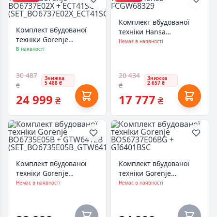
Комплект вбудованої
Комплект вбудованої
техніки Hansa
техніки Gorenje
FCGW68329
Немає в наявності
BO6737E02X + ECT41SC
В наявності
(SET_BO6737E02X_ECT41SC)
30 487
20 434
Знижка
Знижка
5 488 ₴
2 657 ₴
₴
₴
24 999
17 777
₴
₴
Комплект вбудованої
Комплект вбудованої
техніки Gorenje
техніки Gorenje
BO6735E05B +
BOS6737E06BG +
Немає в наявності
Немає в наявності
GTW641EB
GI6401BSC
(SET_BO6735E05B_GTW641EB)