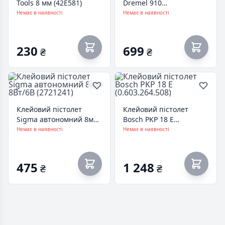
Tools 8 мм (42E581)
Dremel 910
(F.013.091.0JC)
Немає в наявності
Немає в наявності
230
699
₴
₴
Клейовий пістолет
Клейовий пістолет
Sigma автономний 8мм
Bosch PKP 18 E
8Вт/6В (2721241)
(0.603.264.508)
Немає в наявності
Немає в наявності
475
1 248
₴
₴