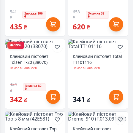
541
658
Знижка 106
Знижка 38
₴
₴
₴
₴
435
620
₴
₴
-19%
Клейовий пістолет
Клейовий пістолет Total
Tolsen Т-20 (38070)
TT101116
Немає в наявності
Немає в наявності
424
Знижка 82
₴
₴
342
341
₴
₴
Клейовий пістолет Top
Клейовий пістолет