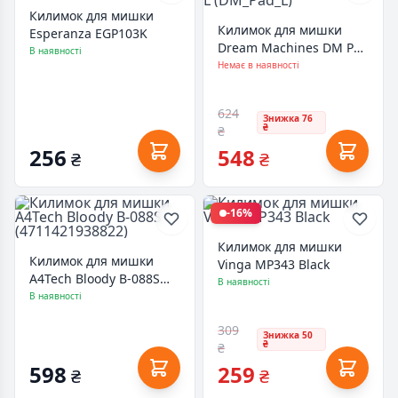
Килимок для мишки
Килимок для мишки
Esperanza EGP103K
Dream Machines DM Pad
В наявності
L (DM_Pad_L)
Немає в наявності
624
Знижка 76
₴
₴
256
548
₴
₴
-16%
Килимок для мишки
Килимок для мишки
Vinga MP343 Black
A4Tech Bloody B-088S
В наявності
(4711421938822)
В наявності
309
Знижка 50
₴
₴
598
259
₴
₴