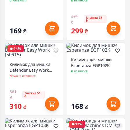
(4711421788953)
(4711421735193)
В наявності
В наявності
371
Знижка 72
₴
₴
169
299
₴
₴
-14%
Килимок для мишки
Килимок для мишки
Esperanza EGP102K
Defender Easy Work
В наявності
(50915)
Немає в наявності
361
Знижка 51
₴
₴
310
168
₴
₴
-12%