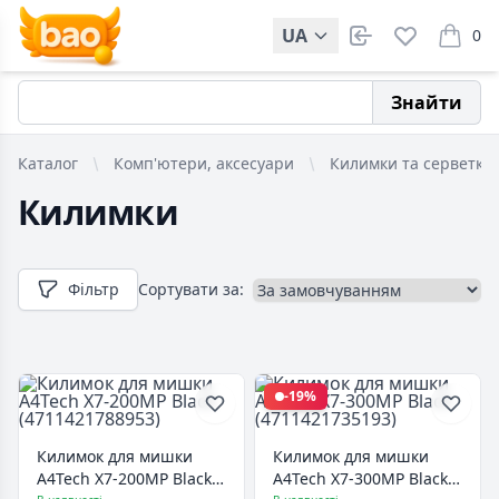
UA
0
items i
Знайти
Каталог
Комп'ютери, аксесуари
Килимки та серветки
Килимки
Фільтр
Сортувати за:
-19%
Килимок для мишки
Килимок для мишки
A4Tech X7-200MP Black
A4Tech X7-300MP Black