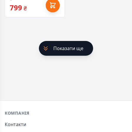
799
₴
Показати ще
Footer
КОМПАНІЯ
Контакти