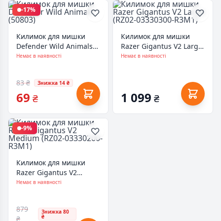
-17%
Килимок для мишки
Килимок для мишки
Defender Wild Animals
Razer Gigantus V2 Large
(50803)
(RZ02-03330300-R3M1)
Немає в наявності
Немає в наявності
83 ₴
Знижка 14 ₴
69
1 099
₴
₴
-9%
Килимок для мишки
Razer Gigantus V2
Medium (RZ02-
Немає в наявності
03330200-R3M1)
879
Знижка 80
₴
₴