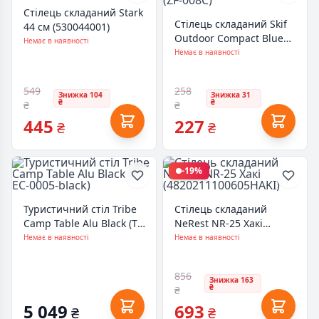
Стілець складаний Stark
Стілець складаний Skif
44 см (530044001)
Outdoor Compact Blue
Немає в наявності
(ZF-008C)
Немає в наявності
549
258
Знижка 104
Знижка 31
₴
₴
₴
₴
445
227
₴
₴
-19%
Туристичний стіл Tribe
Стілець складаний
Camp Table Alu Black (T-
NeRest NR-25 Хакі
EC-0005-black)
(4820211100605HAKI)
Немає в наявності
Немає в наявності
856
Знижка 163
₴
₴
5 049
693
₴
₴