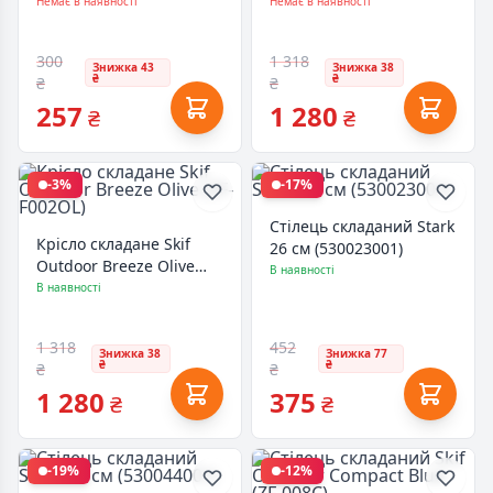
Grey (ZF-008GR)
Blue (FS-TH04DBL)
Немає в наявності
Немає в наявності
300
1 318
Знижка 43
Знижка 38
₴
₴
₴
₴
257
1 280
₴
₴
-3%
-17%
Стілець складаний Stark
Крісло складане Skif
26 см (530023001)
Outdoor Breeze Olive
В наявності
(ZF-F002OL)
В наявності
1 318
452
Знижка 38
Знижка 77
₴
₴
₴
₴
1 280
375
₴
₴
-19%
-12%