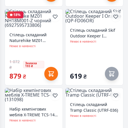
-18%
Стілець складаний Skif
Стілець складаний
Outdoor Keeper I
Naturehike MZ01
Orange (QP-FD06OR)
Немає в наявності
NH18M001-Z чорний
Немає в наявності
(6927595733806)
1 072
Знижка
193 ₴
₴
879
619
₴
₴
Стілець складаний
Набір кемпінгових
Tramp Classic (UTRF-036)
меблів X-TREME TCS-14
Немає в наявності
(131098)
Немає в наявності