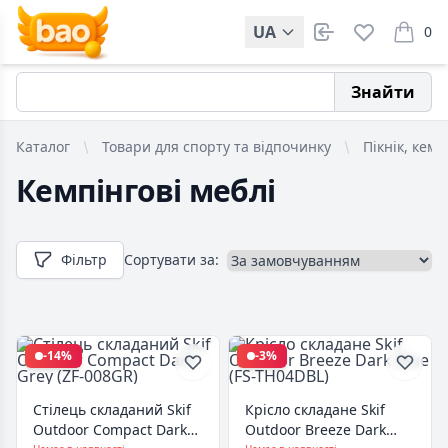
UA
0
items i
Знайти
Каталог
Товари для спорту та відпочинку
Пікнік, кемп
Кемпінгові меблі
Фільтр
Сортувати за:
-14%
-3%
Стілець складаний Skif
Крісло складане Skif
Outdoor Compact Dark
Outdoor Breeze Dark