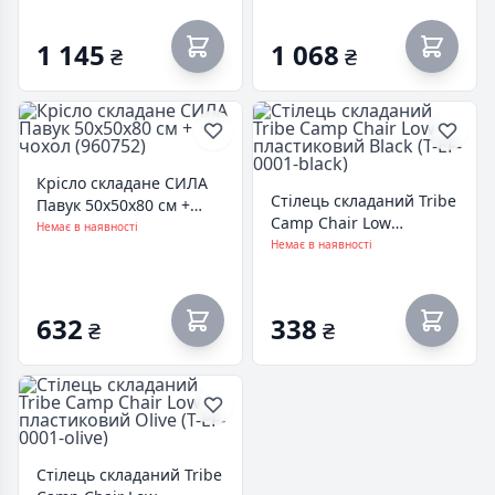
1 145
1 068
₴
₴
Крісло складане СИЛА
Стілець складаний Tribe
Павук 50х50х80 см +
Camp Chair Low
чохол (960752)
Немає в наявності
пластиковий Black (T-EF-
Немає в наявності
0001-black)
632
338
₴
₴
Стілець складаний Tribe