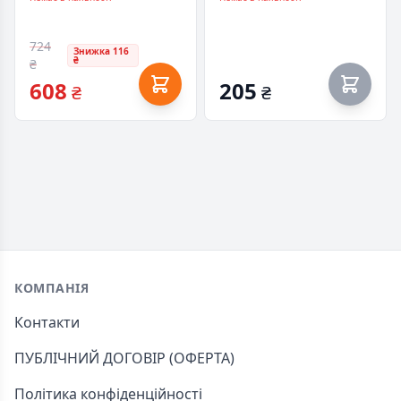
724
Знижка 116
₴
₴
608
205
₴
₴
Footer
КОМПАНІЯ
Контакти
ПУБЛІЧНИЙ ДОГОВІР (ОФЕРТА)
Політика конфіденційності